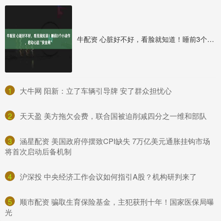
牛配资 心脏好不好，看脸就知道！睡前3个小动作，启动心脏“安全阀”
1
​大牛网 阳新：立了车辆引导牌 安了群众担忧心
2
​天天盈 美方拖欠会费，联合国被迫削减四分之一维和部队
3
​涵星配资 美国政府停摆致CPI缺失 7万亿美元通胀挂钩市场
将首次启动后备机制
4
​沪深投 中央经济工作会议如何指引A股？机构研判来了
5
​顺市配资 骗取生育保险基金，主犯获刑十年！国家医保局曝
光