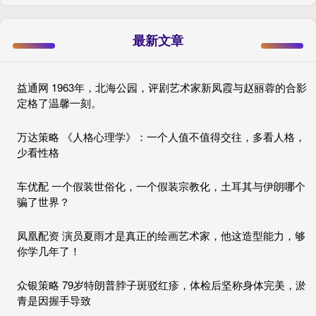
最新文章
益通网 1963年，北海公园，评剧艺术家新凤霞与赵丽蓉的合影
定格了温馨一刻。
万达策略 《人格心理学》：一个人值不值得交往，多看人格，
少看性格
车优配 一个假装世俗化，一个假装宗教化，土耳其与伊朗哪个
骗了世界？
凤凰配资 演员夏雨才是真正的绘画艺术家，他这造型能力，够
你学几年了！
众银策略 79岁特朗普脖子斑驳红疹，体检后坚称身体完美，淤
青是因握手导致