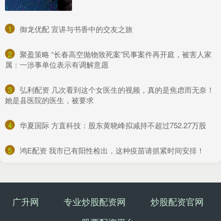
1
​御龙优配 宣讲与书香中的交友之旅
2
​聚盈策略 “长春高空抛物致死案”民事案件再开庭，被害人家
属：一涉事单位表示有调解意愿
3
​弘利配资 几次看到这个女医生的视频，真的是焦虑而无奈！
她是县医院的医生，被要求
4
​华夏国际 方直科技：股东黄晓峰拟减持不超过752.27万股
5
​鸿E配资 我市已有阳性检出，这种疫苗请抓紧时间安排！
广升网
专业炒股配资网
炒股配资官网