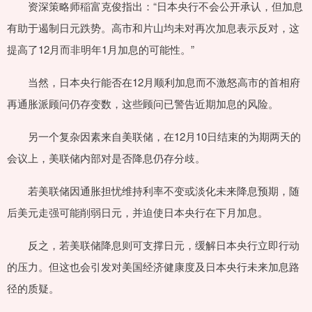
资深策略师稲富克俊指出：“日本央行不会公开承认，但加息
有助于遏制日元跌势。高市和片山均未对再次加息表示反对，这
提高了12月而非明年1月加息的可能性。”
当然，日本央行能否在12月顺利加息而不激怒高市的首相府
再通胀派顾问仍存变数，这些顾问已警告近期加息的风险。
另一个复杂因素来自美联储，在12月10日结束的为期两天的
会议上，美联储内部对是否降息仍存分歧。
若美联储因通胀担忧维持利率不变或淡化未来降息预期，随
后美元走强可能削弱日元，并迫使日本央行在下月加息。
反之，若美联储降息则可支撑日元，缓解日本央行立即行动
的压力。但这也会引发对美国经济健康度及日本央行未来加息路
径的质疑。