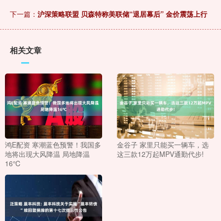
下一篇：
沪深策略联盟 贝森特称美联储“退居幕后” 金价震荡上行
相关文章
鸿E配资 寒潮蓝色预警！我国多
金谷子 家里只能买一辆车，选
地将出现大风降温 局地降温
这三款12万起MPV通勤代步!
16℃