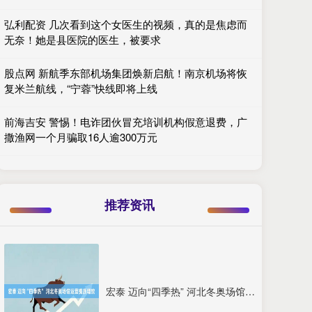
弘利配资 几次看到这个女医生的视频，真的是焦虑而
无奈！她是县医院的医生，被要求
股点网 新航季东部机场集团焕新启航！南京机场将恢
复米兰航线，“宁蓉”快线即将上线
前海吉安 警惕！电诈团伙冒充培训机构假意退费，广
撒渔网一个月骗取16人逾300万元
推荐资讯
宏泰 迈向“四季热” 河北冬奥场馆运营提质增效