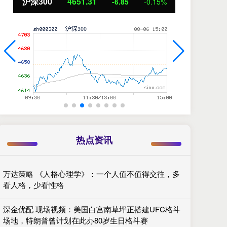
沪深300
4651.31
北
-6.85
-0.15%
热点资讯
万达策略 《人格心理学》：一个人值不值得交往，多
看人格，少看性格
深金优配 现场视频：美国白宫南草坪正搭建UFC格斗
场地，特朗普曾计划在此办80岁生日格斗赛