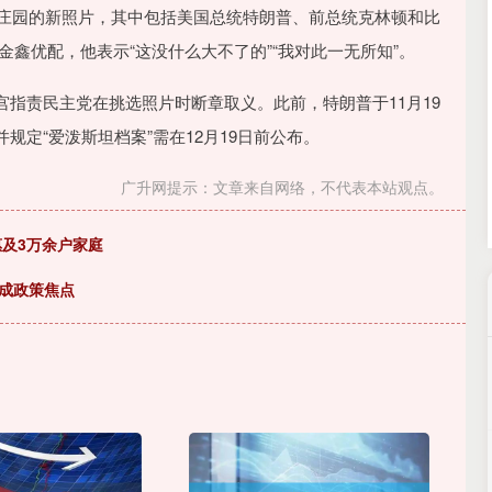
深证成指
14110.12
57%
-34.08
-0.24%
坦庄园的新照片，其中包括美国总统特朗普、前总统克林顿和比
鑫优配，他表示“这没什么大不了的”“我对此一无所知”。
指责民主党在挑选照片时断章取义。此前，特朗普于11月19
定“爱泼斯坦档案”需在12月19日前公布。
广升网提示：文章来自网络，不代表本站观点。
惠及3万余户家庭
成政策焦点