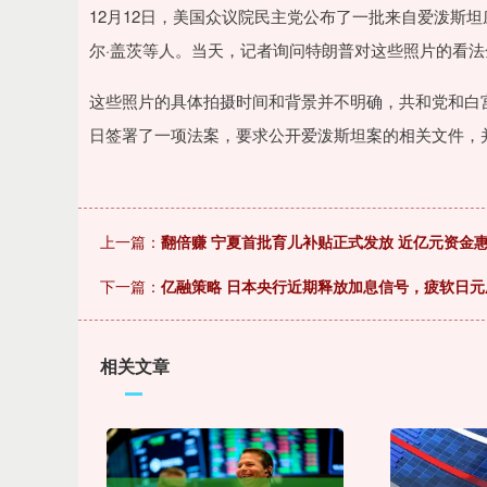
上证指数
3900.35
00
-0.01%
21.92
0.
12月12日，美国众议院民主党公布了一批来自爱泼斯
尔·盖茨等人。当天，记者询问特朗普对这些照片的看法金
这些照片的具体拍摄时间和背景并不明确，共和党和白宫
日签署了一项法案，要求公开爱泼斯坦案的相关文件，并规
上一篇：
翻倍赚 宁夏首批育儿补贴正式发放 近亿元资金
下一篇：
亿融策略 日本央行近期释放加息信号，疲软日元
相关文章