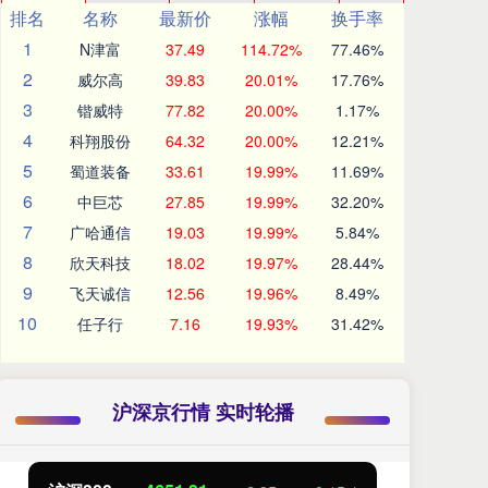
排名
名称
最新价
涨幅
换手率
1
N津富
37.49
114.72%
77.46%
2
威尔高
39.83
20.01%
17.76%
3
锴威特
77.82
20.00%
1.17%
4
科翔股份
64.32
20.00%
12.21%
5
蜀道装备
33.61
19.99%
11.69%
6
中巨芯
27.85
19.99%
32.20%
7
广哈通信
19.03
19.99%
5.84%
8
欣天科技
18.02
19.97%
28.44%
9
飞天诚信
12.56
19.96%
8.49%
10
任子行
7.16
19.93%
31.42%
沪深京行情 实时轮播