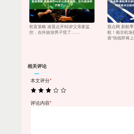
乾富策略 凌晨点开92岁父亲家监
股点网 新航
控，在外旅游男子慌了……
航！南京机场
蓉”快线即将
相关评论
本文评分
*
评论内容
*