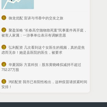
1
​御龙优配 宣讲与书香中的交友之旅
2
​聚盈策略 “长春高空抛物致死案”民事案件再开庭，
被害人家属：一涉事单位表示有调解意愿
3
​弘利配资 几次看到这个女医生的视频，真的是焦
虑而无奈！她是县医院的医生，被要求
4
​华夏国际 方直科技：股东黄晓峰拟减持不超过
752.27万股
5
​鸿E配资 我市已有阳性检出，这种疫苗请抓紧时间
安排！