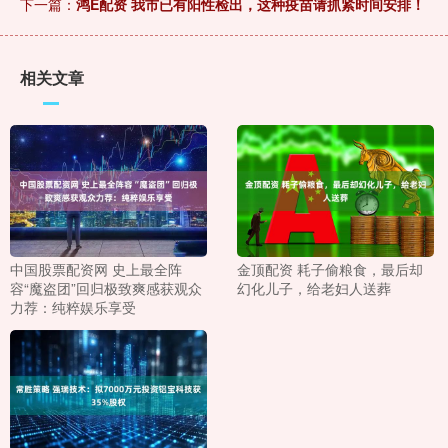
下一篇：
鸿E配资 我市已有阳性检出，这种疫苗请抓紧时间安排！
相关文章
中国股票配资网 史上最全阵
金顶配资 耗子偷粮食，最后却
容“魔盗团”回归极致爽感获观众
幻化儿子，给老妇人送葬
力荐：纯粹娱乐享受