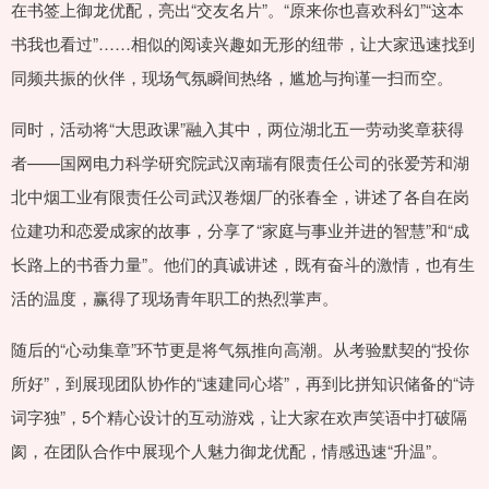
在书签上御龙优配，亮出“交友名片”。“原来你也喜欢科幻”“这本
书我也看过”……相似的阅读兴趣如无形的纽带，让大家迅速找到
同频共振的伙伴，现场气氛瞬间热络，尴尬与拘谨一扫而空。
同时，活动将“大思政课”融入其中，两位湖北五一劳动奖章获得
者——国网电力科学研究院武汉南瑞有限责任公司的张爱芳和湖
北中烟工业有限责任公司武汉卷烟厂的张春全，讲述了各自在岗
位建功和恋爱成家的故事，分享了“家庭与事业并进的智慧”和“成
长路上的书香力量”。他们的真诚讲述，既有奋斗的激情，也有生
活的温度，赢得了现场青年职工的热烈掌声。
随后的“心动集章”环节更是将气氛推向高潮。从考验默契的“投你
所好”，到展现团队协作的“速建同心塔”，再到比拼知识储备的“诗
词字独”，5个精心设计的互动游戏，让大家在欢声笑语中打破隔
阂，在团队合作中展现个人魅力御龙优配，情感迅速“升温”。