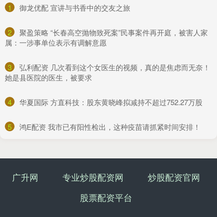
1
​御龙优配 宣讲与书香中的交友之旅
2
​聚盈策略 “长春高空抛物致死案”民事案件再开庭，被害人家
属：一涉事单位表示有调解意愿
3
​弘利配资 几次看到这个女医生的视频，真的是焦虑而无奈！
她是县医院的医生，被要求
4
​华夏国际 方直科技：股东黄晓峰拟减持不超过752.27万股
5
​鸿E配资 我市已有阳性检出，这种疫苗请抓紧时间安排！
广升网
专业炒股配资网
炒股配资官网
股票配资平台