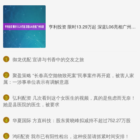
亨利投资 限时13.29万起 深蓝L06亮相广州车展
1
​御龙优配 宣讲与书香中的交友之旅
2
​聚盈策略 “长春高空抛物致死案”民事案件再开庭，被害人家
属：一涉事单位表示有调解意愿
3
​弘利配资 几次看到这个女医生的视频，真的是焦虑而无奈！
她是县医院的医生，被要求
4
​华夏国际 方直科技：股东黄晓峰拟减持不超过752.27万股
5
​鸿E配资 我市已有阳性检出，这种疫苗请抓紧时间安排！