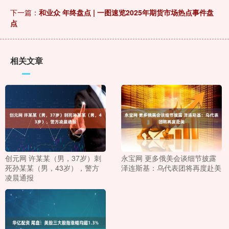
下一篇：
和业众 年终盘点 | 一图速览2025年期货市场热点事件盘
点
相关文章
创元网 许某某（男，37岁）刺
永宝网 更多俄美会谈细节披露
死孙某某（男，43岁），警方
泽连斯基：乌代表团将再度赴美
凌晨通报