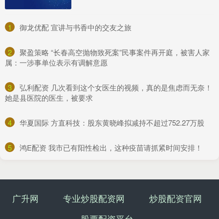
1
​御龙优配 宣讲与书香中的交友之旅
2
​聚盈策略 “长春高空抛物致死案”民事案件再开庭，被害人家
属：一涉事单位表示有调解意愿
3
​弘利配资 几次看到这个女医生的视频，真的是焦虑而无奈！
她是县医院的医生，被要求
4
​华夏国际 方直科技：股东黄晓峰拟减持不超过752.27万股
5
​鸿E配资 我市已有阳性检出，这种疫苗请抓紧时间安排！
广升网
专业炒股配资网
炒股配资官网
股票配资平台