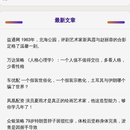
最新文章
益通网 1963年，北海公园，评剧艺术家新凤霞与赵丽蓉的合影
定格了温馨一刻。
万达策略 《人格心理学》：一个人值不值得交往，多看人格，
少看性格
车优配 一个假装世俗化，一个假装宗教化，土耳其与伊朗哪个
骗了世界？
凤凰配资 演员夏雨才是真正的绘画艺术家，他这造型能力，够
你学几年了！
众银策略 79岁特朗普脖子斑驳红疹，体检后坚称身体完美，淤
青是因握手导致