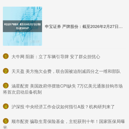
申宝证券 严牌股份：截至2026年2月27日公司股东人数为8856户
1
​大牛网 阳新：立了车辆引导牌 安了群众担忧心
2
​天天盈 美方拖欠会费，联合国被迫削减四分之一维和部队
3
​涵星配资 美国政府停摆致CPI缺失 7万亿美元通胀挂钩市场
将首次启动后备机制
4
​沪深投 中央经济工作会议如何指引A股？机构研判来了
5
​顺市配资 骗取生育保险基金，主犯获刑十年！国家医保局曝
光