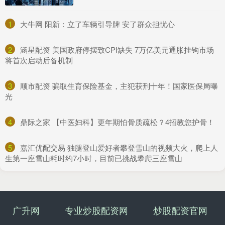
1
​大牛网 阳新：立了车辆引导牌 安了群众担忧心
2
​涵星配资 美国政府停摆致CPI缺失 7万亿美元通胀挂钩市场
将首次启动后备机制
3
​顺市配资 骗取生育保险基金，主犯获刑十年！国家医保局曝
光
4
​鼎际之家 【中医妇科】更年期怕骨质疏松？4招教您护骨！
5
​嘉汇优配交易 独腿登山爱好者攀登雪山的视频大火，爬上人
生第一座雪山耗时约7小时，目前已挑战攀爬三座雪山
广升网
专业炒股配资网
炒股配资官网