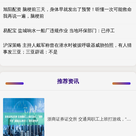
旭阳配资 脑梗前三天，身体早就发出了预警！听懂一次可能救命
我再说一遍，脑梗前
易配宝 盐城响水一船厂违规作业 当地环保部门：已停工
沪深策略 主持人戴军称曾在潜水时被拔呼吸器威胁拍照，有人猜
事发三亚；三亚辟谣：不是
推荐资讯
浙商证券证交所 交通局职工上班打游戏，“领导不在”就能这么敷衍？｜新京报快评