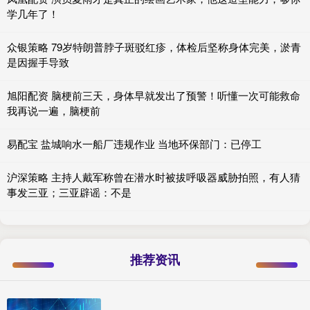
学几年了！
众银策略 79岁特朗普脖子斑驳红疹，体检后坚称身体完美，淤青
是因握手导致
旭阳配资 脑梗前三天，身体早就发出了预警！听懂一次可能救命
我再说一遍，脑梗前
易配宝 盐城响水一船厂违规作业 当地环保部门：已停工
沪深策略 主持人戴军称曾在潜水时被拔呼吸器威胁拍照，有人猜
事发三亚；三亚辟谣：不是
推荐资讯