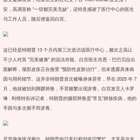
安，高调宣称 "一切都完美无缺"，还特意感谢了医疗中心的医生
与工作人员，随后便返回白宫。
这已经是特朗普 13 个月内第三次造访该医疗中心，频次之高让
不少人对其 "完美健康" 的说法存疑。白宫医生肖恩・巴巴贝拉出
面解释，颈部皮疹正在接受 "预防性皮肤治疗"，但未透露具体病
因与用药细节。这并非特朗普首次被曝身体异常，早在 2025 年 7
月，他就被拍到脚踝肿胀，手背频繁出现淤青。白宫发言人卡罗
琳 · 利维特告诉记者，特朗普的腿部肿胀是"常见"静脉疾病，他的
手因与多次握手而淤青。
尽管身体状况频出，特朗普的日常行程却依旧繁忙，尤其高尔夫