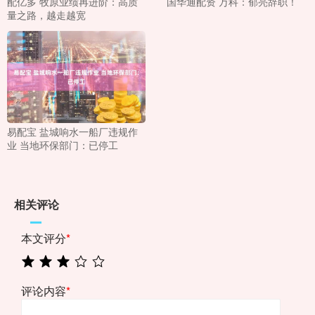
配亿多 牧原业绩再进阶：高质
国华通配资 ​万科：郁亮辞职！
量之路，越走越宽
易配宝 盐城响水一船厂违规作
业 当地环保部门：已停工
相关评论
本文评分
*
评论内容
*