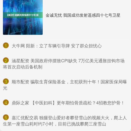
金诚无忧 我国成功发射遥感四十七号卫星
1
​大牛网 阳新：立了车辆引导牌 安了群众担忧心
2
​涵星配资 美国政府停摆致CPI缺失 7万亿美元通胀挂钩市场
将首次启动后备机制
3
​顺市配资 骗取生育保险基金，主犯获刑十年！国家医保局曝
光
4
​鼎际之家 【中医妇科】更年期怕骨质疏松？4招教您护骨！
5
​嘉汇优配交易 独腿登山爱好者攀登雪山的视频大火，爬上人
生第一座雪山耗时约7小时，目前已挑战攀爬三座雪山