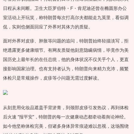
日程从未间断。卫生大臣罗伯特・F・肯尼迪还曾在椭圆形办公
室活动上开玩笑，称特朗普每次打高尔夫都能走九英里，看似调
侃，实则也侧面回应了外界对其体力的质疑。
面对外界对皮疹、肿胀等问题的追问，特朗普始终轻描淡写，拒
绝透露更多健康细节。有网友质疑他刻意隐瞒病情，毕竟作为美
国历史上最年长的在任总统，他的身体状况不仅关乎个人，更直
接影响国家治理。也有支持者认为，特朗普向来精力充沛，频繁
体检只是常规操作，皮疹等小问题无需过度解读。
从刻意用化妆品遮盖手背淤青，到颈部皮疹引发热议，再到体检
后火速 "报平安"，特朗普的每一次健康动态都牵动着舆论神经。
如今他坚称体检完美，但诸多身体异常痕迹难以忽视，这场围绕