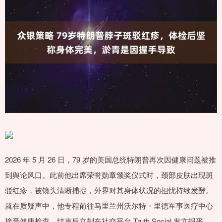
2026 年 5 月 26 日，79 岁的美国总统特朗普再次因健康问题被推
到舆论风口。此前他出席荣誉勋章颁奖仪式时，颈部皮肤出现斑
驳红疹，被镜头清晰捕捉，外界对其身体状况的担忧持续发酵。
就在质疑声中，他专程前往马里兰州沃尔特・里德军事医疗中心
接受健康检查，结束后立刻在社交平台 Truth Social 发文报平