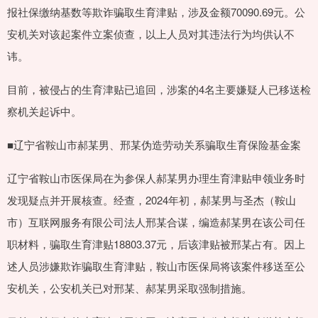
报社保缴纳基数等欺诈骗取生育津贴，涉及金额70090.69元。公
安机关对该起案件立案侦查，以上人员对其违法行为均供认不
讳。
目前，被侵占的生育津贴已追回，涉案的4名主要嫌疑人已移送检
察机关起诉中。
■辽宁省鞍山市郝某男、邢某伪造劳动关系骗取生育保险基金案
辽宁省鞍山市医保局在为参保人郝某男办理生育津贴申领业务时
发现疑点并开展核查。经查，2024年初，郝某男与圣杰（鞍山
市）互联网服务有限公司法人邢某合谋，编造郝某男在该公司任
职材料，骗取生育津贴18803.37元，后该津贴被邢某占有。因上
述人员涉嫌欺诈骗取生育津贴，鞍山市医保局将该案件移送至公
安机关，公安机关已对邢某、郝某男采取强制措施。