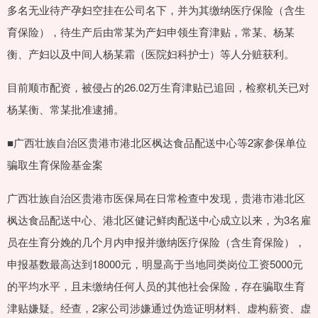
多名无业待产孕妇空挂在公司名下，并为其缴纳医疗保险（含生
育保险），待生产后由常某为产妇申领生育津贴，常某、杨某
衡、产妇以及中间人杨某霜（医院妇科护士）等人分赃获利。
目前顺市配资，被侵占的26.02万生育津贴已追回，检察机关已对
杨某衡、常某批准逮捕。
■广西壮族自治区贵港市港北区枫达食品配送中心等2家参保单位
骗取生育保险基金案
广西壮族自治区贵港市医保局在日常检查中发现，贵港市港北区
枫达食品配送中心、港北区健记鲜肉配送中心成立以来，为3名雇
员在生育分娩的几个月内申报并缴纳医疗保险（含生育保险），
申报基数最高达到18000元，明显高于当地同类岗位工资5000元
的平均水平，且未缴纳任何人员的其他社会保险，存在骗取生育
津贴嫌疑。经查，2家公司涉嫌通过伪造证明材料、虚构薪资、虚