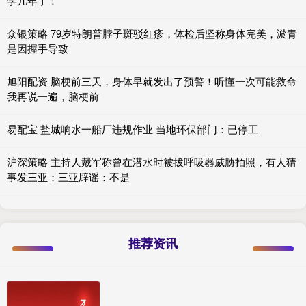
学几年了！
众银策略 79岁特朗普脖子斑驳红疹，体检后坚称身体完美，淤青
是因握手导致
旭阳配资 脑梗前三天，身体早就发出了预警！听懂一次可能救命
我再说一遍，脑梗前
易配宝 盐城响水一船厂违规作业 当地环保部门：已停工
沪深策略 主持人戴军称曾在潜水时被拔呼吸器威胁拍照，有人猜
事发三亚；三亚辟谣：不是
推荐资讯