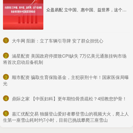
众盈易配 立中国、惠中国、益世界，这个品牌推动全球资源与中国智慧双向融合
1
​大牛网 阳新：立了车辆引导牌 安了群众担忧心
2
​涵星配资 美国政府停摆致CPI缺失 7万亿美元通胀挂钩市场
将首次启动后备机制
3
​顺市配资 骗取生育保险基金，主犯获刑十年！国家医保局曝
光
4
​鼎际之家 【中医妇科】更年期怕骨质疏松？4招教您护骨！
5
​嘉汇优配交易 独腿登山爱好者攀登雪山的视频大火，爬上人
生第一座雪山耗时约7小时，目前已挑战攀爬三座雪山