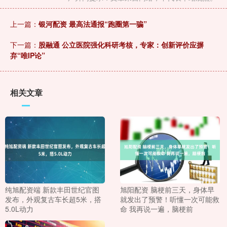
上一篇：
银河配资 最高法通报“跑圈第一骗”
下一篇：
股融通 公立医院强化科研考核，专家：创新评价应摒
弃“唯IP论”
相关文章
纯旭配资端 新款丰田世纪官图
旭阳配资 脑梗前三天，身体早
发布，外观复古车长超5米，搭
就发出了预警！听懂一次可能救
5.0L动力
命 我再说一遍，脑梗前