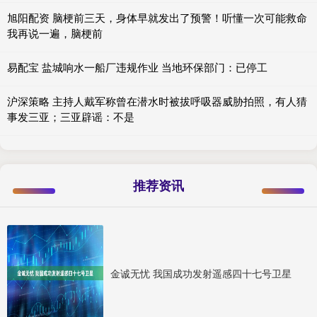
旭阳配资 脑梗前三天，身体早就发出了预警！听懂一次可能救命
我再说一遍，脑梗前
易配宝 盐城响水一船厂违规作业 当地环保部门：已停工
沪深策略 主持人戴军称曾在潜水时被拔呼吸器威胁拍照，有人猜
事发三亚；三亚辟谣：不是
推荐资讯
金诚无忧 我国成功发射遥感四十七号卫星