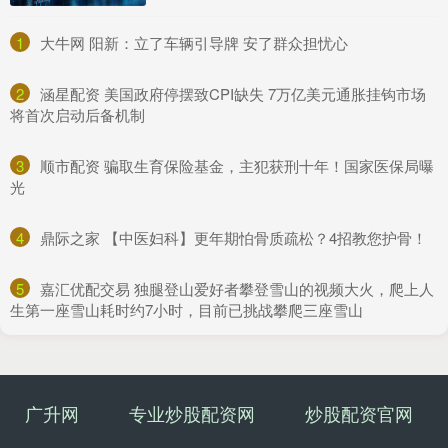
1
​大牛网 阳新：立了车辆引导牌 安了群众担忧心
2
​涵星配资 美国政府停摆致CPI缺失 7万亿美元通胀挂钩市场
将首次启动后备机制
3
​顺市配资 骗取生育保险基金，主犯获刑十年！国家医保局曝
光
4
​鼎际之家 【中医妇科】更年期怕骨质疏松？4招教您护骨！
5
​嘉汇优配交易 独腿登山爱好者攀登雪山的视频大火，爬上人
生第一座雪山耗时约7小时，目前已挑战攀爬三座雪山
广升网
专业炒股配资网
炒股配资官网