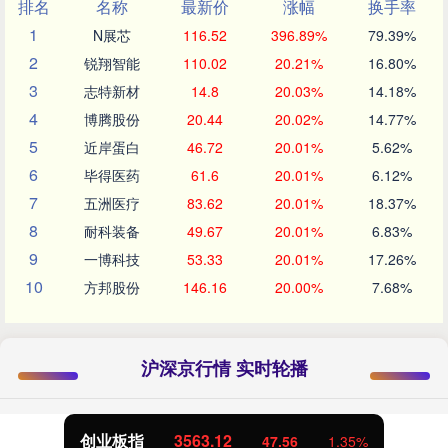
排名
名称
最新价
涨幅
换手率
1
N展芯
116.52
396.89%
79.39%
2
锐翔智能
110.02
20.21%
16.80%
3
志特新材
14.8
20.03%
14.18%
4
博腾股份
20.44
20.02%
14.77%
5
近岸蛋白
46.72
20.01%
5.62%
6
毕得医药
61.6
20.01%
6.12%
7
五洲医疗
83.62
20.01%
18.37%
8
耐科装备
49.67
20.01%
6.83%
9
一博科技
53.33
20.01%
17.26%
10
方邦股份
146.16
20.00%
7.68%
沪深京行情 实时轮播
创业板指
3563.12
47.56
1.35%