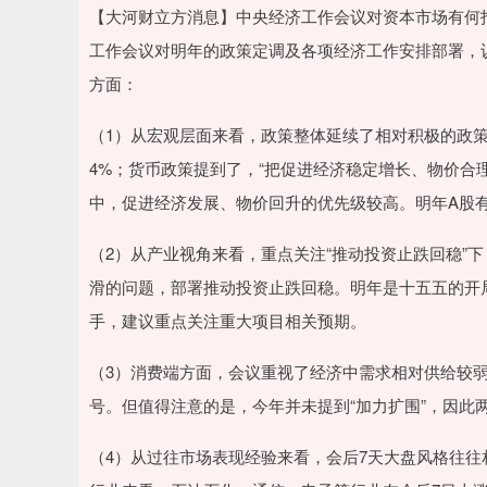
深证成指
14311.01
沪深300
200.89
1.42%
【大河财立方消息】中央经济工作会议对资本市场有何指
工作会议对明年的政策定调及各项经济工作安排部署，
方面：
（1）从宏观层面来看，政策整体延续了相对积极的政
4%；货币政策提到了，“把促进经济稳定增长、物价合
中，促进经济发展、物价回升的优先级较高。明年A股
（2）从产业视角来看，重点关注“推动投资止跌回稳”
滑的问题，部署推动投资止跌回稳。明年是十五五的开
手，建议重点关注重大项目相关预期。
（3）消费端方面，会议重视了经济中需求相对供给较
号。但值得注意的是，今年并未提到“加力扩围”，因此
（4）从过往市场表现经验来看，会后7天大盘风格往往