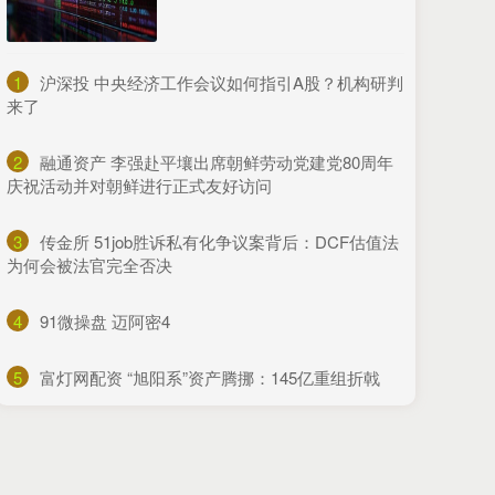
1
​沪深投 中央经济工作会议如何指引A股？机构研判
来了
2
​融通资产 李强赴平壤出席朝鲜劳动党建党80周年
庆祝活动并对朝鲜进行正式友好访问
3
​传金所 51job胜诉私有化争议案背后：DCF估值法
为何会被法官完全否决
4
​91微操盘 迈阿密4
5
​富灯网配资 “旭阳系”资产腾挪：145亿重组折戟