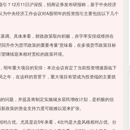
4694.44
北证50
1134.
43.13
0.93%
引？12月11日沪深投，招商证券发布研报称，基于中央经济
认为中央经济工作会议对A股明年的投资指引主要包括以下几个
策基调。具体来看，财政政策取向积极，赤字率安排或维持在
理回升作为货币政策的重要考量”意味着，在多项货币政策目标
有望继续迎来相对宽松的政策环境。
下，明年重大项目的安排：本次会议肯定了当前投资增速面临下
局之年，在这样的背景下，重大项目有望成为投资端的主要抓
弱的问题，并提及将制定实施城乡居民增收计划，是积极的信
两新政策的资金支持力度可能难以迎来扩张。
相对占优。尤其是近5年来看，4次均是大盘风格相对占优。分