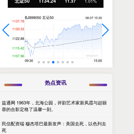
24
创业板指
3563.12
11.37
1.01%
47.
热点资讯
益通网 1963年，北海公园，评剧艺术家新凤霞与赵丽
蓉的合影定格了温馨一刻。
民信配资端 穆杰塔巴最新发声：美国去死，以色列去
死