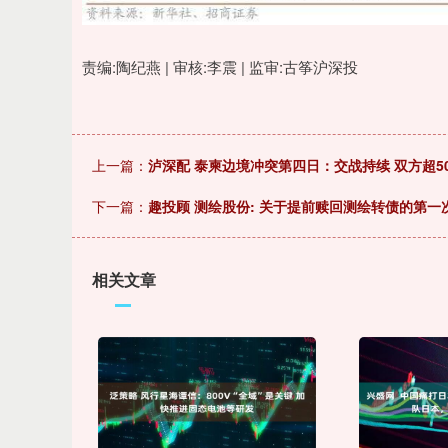
责编:陶纪燕 | 审核:李震 | 监审:古筝沪深投
上一篇：
泸深配 泰柬边境冲突第四日：交战持续 双方超5
下一篇：
趣投顾 测绘股份: 关于提前赎回测绘转债的第一
相关文章