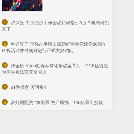
1
​沪深投 中央经济工作会议如何指引A股？机构研判
来了
2
​融通资产 李强赴平壤出席朝鲜劳动党建党80周年
庆祝活动并对朝鲜进行正式友好访问
3
​传金所 51job胜诉私有化争议案背后：DCF估值法
为何会被法官完全否决
4
​91微操盘 迈阿密4
5
​富灯网配资 “旭阳系”资产腾挪：145亿重组折戟