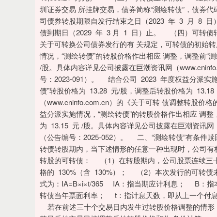
圳证券交易 所挂牌交易，债券简称“测绘转债”，债券代
司债券转股期限自发行结束之日（2023 年 3 月 8 日
债到期日（2029 年 3 月 1 日）止。 （四）
关于可转换公司债券发行的有 关规定，可转债的初始转股价
情况，“测绘转债”的转股价格作出相应 调整，调整前“测绘转
/股。具体内容详见公司披露在巨潮资讯网（www.cninf
号：2023-091）。 结合公司 2023 年度权益分
债”转股价格为 13.28 元/股，调整后转股价格为 13
（www.cninfo.com.cn）的《关于可转 债调整转股
益分派实施情况，“测绘转债”的转股价格作出相应 调整，调
为 13.15 元 /股。具体内容详见公司披露在巨潮资讯网（w
（公告编号：2025-052）。 二、“测绘转债”有
转债转股期内，当下述情形的任意一种出现时，公司有
转股的可转债： （1）在转股期内，公司股票连续三
格的 130%（含 130%）； （2）本次发行的可转
式为：IA=B×i×t/365 IA：指当期应计利息；
转债当年票面利率； t：指计息天数，即从上一个付
若在前述三十个交易日内发生过转股价格调整的情形，