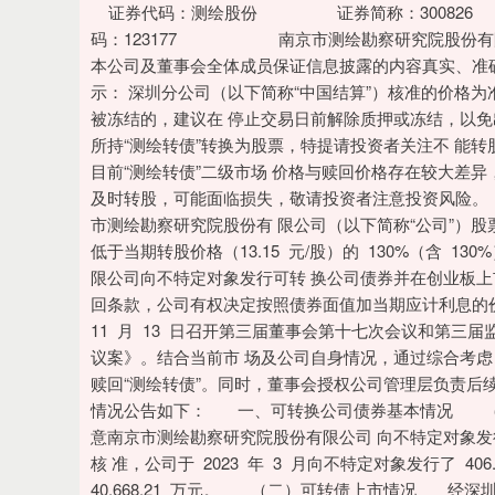
深证成指
14110.12
.92
0.57%
-34.08
-0
证券代码：测绘股份 证券简称：300826 公
码：123177 南京市测绘勘察研究院股份有
本公司及董事会全体成员保证信息披露的内容真实、准
示： 深圳分公司（以下简称“中国结算”）核准的价格为
被冻结的，建议在 停止交易日前解除质押或冻结，以免
所持“测绘转债”转换为股票，特提请投资者关注不 能转股的
目前“测绘转债”二级市场 价格与赎回价格存在较大差异
及时转股，可能面临损失，敬请投资者注意投资风险。 自 202
市测绘勘察研究院股份有 限公司（以下简称“公司”）
低于当期转股价格（13.15 元/股）的 130%（含 13
限公司向不特定对象发行可转 换公司债券并在创业板上
回条款，公司有权决定按照债券面值加当期应计利息的价
11 月 13 日召开第三届董事会第十七次会议和第三
议案》。结合当前市 场及公司自身情况，通过综合考虑
赎回“测绘转债”。同时，董事会授权公司管理层负责后续
情况公告如下： 一、可转换公司债券基本情况 （
意南京市测绘勘察研究院股份有限公司 向不特定对象发行
核 准，公司于 2023 年 3 月向不特定对象发行了 40
40,668.21 万元。 （二）可转债上市情况 经深圳