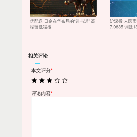
优配送 日企在华布局的“进与退” 高
沪深投 人民
端留低端撤
7.0885 调贬1
相关评论
本文评分
*
评论内容
*