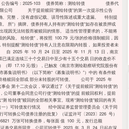
沪深300
4651.31
.24%
-6.85
-0.15%
告编号：2025-103 债券简称：测绘转债 债券代
限公司 关于提前赎回“测绘转债”的第一次提示性公告
确、完整， 没有虚假记载、误导性陈述或重大遗漏。 特别提
准。 所”）摘牌。债券持有人持有的“测绘转债”如存在被质押或
出现因无法转股而被赎回的情形。 适当性管理要求的，不能将
风险。 绘转债”，将按照 100.79 元/张的价格强制赎回，因
，特别提醒“测绘转债”持有人注意在限期内转股， 如果投资者未
5 年 10 月 24 日至 2025 年 11 月 13 日，南京
股票已满足连续三十个交易日中至少有十五个交易 日的收盘价不
0%）（即 17.10 元/股），已触发《南京市测绘勘察研究院股份有
市募集说明书》（以下简称“《募集说明书》”）中的 有条件赎
格赎回全部或 部分未转股的可转债。 公司于 2025 年
届监事会 第十二次会议，审议通过了《关于提前赎回“测绘转债”的
，公司董事会同意公司行使“测绘转债”的提 前赎回权利，提前
“测 绘转债”赎回的全部相关事宜。现将“测绘转债”赎回的有关
一）可转债发行情况 经中国证券监督管理委员会《关于同
可转换公司债券注册的批复》（证监许可〔2023〕226 号）
6.6821 万张可转换债券，每张面 值 100 元，发行总额
证券交易所同意，公司可转债于 2023 年 3 月 24 日起在深