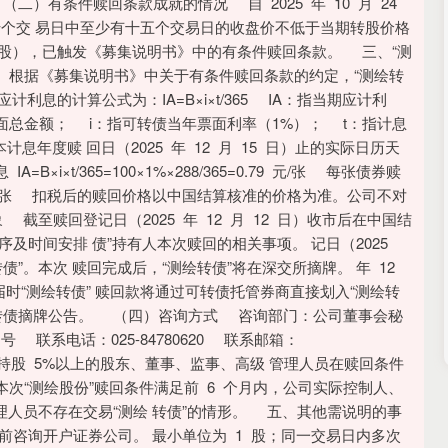
）有条件赎回条款成就的情况 自 2025 年 10 月 24
连续三十个交 易日中至少有十五个交易日的收盘价不低于当期转股价格
7.10 元/股），已触发《募集说明书》中的有条件赎回条款。 三、“测
 根据《募集说明书》中关于有条件赎回条款的约定，“测绘转
应计利息的计算公式为：IA=B×i×t/365 IA：指当期应计利
总金额； i：指可转债当年票面利率（1%）； t：指计息
计息年度赎 回日（2025 年 12 月 15 日）止的实际日历天
i×t/365=100×1%×288/365=0.79 元/张 每张债券赎
.79 元/张 扣税后的赎回价格以中国结算核准的价格为准。公司不对
至赎回登记日（2025 年 12 月 12 日）收市后在中国结
序及时间安排 债”持有人本次赎回的相关事项。 记日（2025
转债”。本次 赎回完成后，“测绘转债”将在深交所摘牌。 年 12
届时“测绘转债” 赎回款将通过可转债托管券商直接划入“测绘转
可转债摘牌公告。 （四）咨询方式 咨询部门：公司董事会秘
联系电话：025-84780620 联系邮箱：
股东、持股 5%以上的股东、董事、监事、高级 管理人员在赎回条件
次“测绘股份”赎回条件满足前 6 个月内，公司实际控制人、
理人员不存在交易“测绘 转债”的情形。 五、其他需说明的事
前咨询开户证券公司。 最小单位为 1 股；同一交易日内多次