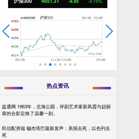
北证50
1122.88
创
3.42
0.30%
热点资讯
益通网 1963年，北海公园，评剧艺术家新凤霞与赵丽
蓉的合影定格了温馨一刻。
民信配资端 穆杰塔巴最新发声：美国去死，以色列去
死