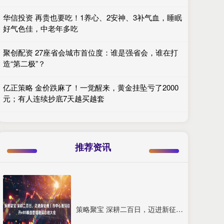
华信投资 再贵也要吃！1养心、2安神、3补气血，睡眠
好气色佳，中老年多吃
聚创配资 27座省会城市首位度：谁是强省会，谁在打
造“第二极”？
亿正策略 金价跌麻了！一觉醒来，黄金挂坠亏了2000
元；有人连续抄底7天越买越套
推荐资讯
策略聚宝 深耕二百日，迈进新征程丨市中心医院召开e8S精益管理建设总结大会