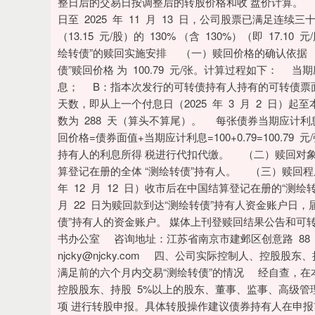
整日后的交易日按调整后的转股价格和收 盘价计算。 （二
日至 2025 年 11 月 13 日，公司股票已满足
（13.15 元/股）的 130% （含 130%）（即 1
绘转债”的赎回实施安排 （一）赎回价格的确认依据
债”赎回价格 为 100.79 元/张。计算过程如下： 当期
息； B：指本次发行的可转债持有人持有的可转债票面
天数，即从上一个付息日（2025 年 3 月 2 日）起至本
数为 288 天（算头不算尾）。 每张债券当期应计利息 IA=B×
回价格=债券面值+当期应计利息=100+0.79=100
持有人的利息所得 税进行代扣代缴。 （二）赎回对象 截
算登记在册的全体 “测绘转债”持有人。 （三）赎回程
年 12 月 12 日）收市后在中国结算登记在册的“测绘
月 22 日为赎回款到达“测绘转债”持有人资金账户日，
债”持有人的资金账户。 媒体上刊登赎回结果公告和
书办公室 咨询地址：江苏省南京市建邺区创意路 88 号 
njcky@njcky.com 四、公司实际控制人、控股
满足前的六个月内交易“测绘转债”的情况 经自查，在本
控股股东、持股 5%以上的股东、董事、监事、高级管
项 进行转股申报。具体转股操作建议债券持有人在申报