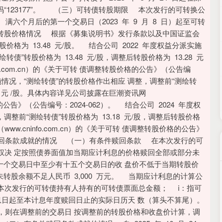
码“123177”。 （三）可转债转股期限 本次发行的可转换公
） 满六个月后的第一个交易日（2023 年 9 月 8 日）起至可转
可转债转股价格情况 根据《募集说明书》发行条款以及中国证监会
格为 13.48 元/股。 结合公司 2022 年度权益分派实施
债”转股价格为 13.48 元/股，调整后转股价格为 13.28 元
o.com.cn）的《关于可转 债调整转股价格的公告》（公告编
派实施情况，“测绘转债”的转股价格作出相应 调整，调整前“测绘转
.18 元 /股。具体内容详见公司披露在巨潮资讯网
价格的公告》（公告编号：2024-062）。 结合公司 2024 年度权
整前“测绘转债”转股价格为 13.18 元/股，调整后转股价格
ww.cninfo.com.cn）的《关于可转 债调整转股价格的公告》
条件赎回条款成就的情况 （一）有条件赎回条款 在本次发行的可
权决 定按照债券面值加当期应计利息的价格赎回全部或部分未
十个交易日中至少有十五个交易日的收 盘价不低于当期转股价
债未转股余额不足人民币 3,000 万元。 当期应计利息的计算公
 B：指本次发行的可转债持有人持有的可转债票面总金额； i：指可
息日起至本计息年度赎回日止的实际日历天 数（算头不算尾）。
则在调整前的交易日 按调整前的转股价格和收盘价计算，调