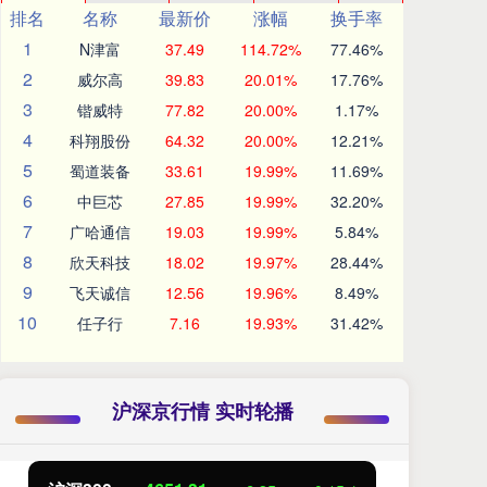
排名
名称
最新价
涨幅
换手率
1
N津富
37.49
114.72%
77.46%
2
威尔高
39.83
20.01%
17.76%
3
锴威特
77.82
20.00%
1.17%
4
科翔股份
64.32
20.00%
12.21%
5
蜀道装备
33.61
19.99%
11.69%
6
中巨芯
27.85
19.99%
32.20%
7
广哈通信
19.03
19.99%
5.84%
8
欣天科技
18.02
19.97%
28.44%
9
飞天诚信
12.56
19.96%
8.49%
10
任子行
7.16
19.93%
31.42%
沪深京行情 实时轮播