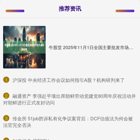
推荐资讯
牛股堂 2025年11月1日全国主要批发市场大蒜价格行情
1
​沪深投 中央经济工作会议如何指引A股？机构研判来了
2
​融通资产 李强赴平壤出席朝鲜劳动党建党80周年庆祝活动并
对朝鲜进行正式友好访问
3
​传金所 51job胜诉私有化争议案背后：DCF估值法为何会被
法官完全否决