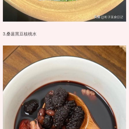
3.桑葚黑豆核桃水