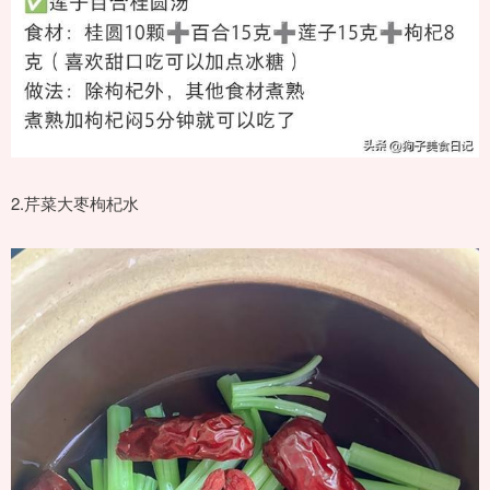
2.芹菜大枣枸杞水