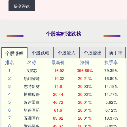
提交评论
个股实时涨跌榜
个股跌幅
个股流入
个股流出
换手率
个股涨幅
排名
名称
最新价
涨幅
换手率
1
N展芯
116.52
396.89%
79.39%
2
锐翔智能
110.02
20.21%
16.80%
3
志特新材
14.8
20.03%
14.18%
4
博腾股份
20.44
20.02%
14.77%
5
近岸蛋白
46.72
20.01%
5.62%
6
毕得医药
61.6
20.01%
6.12%
7
五洲医疗
83.62
20.01%
18.37%
8
耐科装备
49.67
20.01%
6.83%