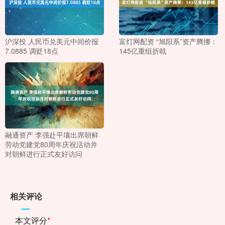
沪深投 人民币兑美元中间价报
富灯网配资 “旭阳系”资产腾挪：
7.0885 调贬18点
145亿重组折戟
融通资产 李强赴平壤出席朝鲜
劳动党建党80周年庆祝活动并
对朝鲜进行正式友好访问
相关评论
本文评分
*