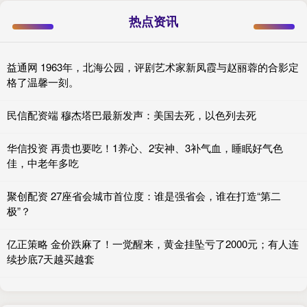
热点资讯
益通网 1963年，北海公园，评剧艺术家新凤霞与赵丽蓉的合影定
格了温馨一刻。
民信配资端 穆杰塔巴最新发声：美国去死，以色列去死
华信投资 再贵也要吃！1养心、2安神、3补气血，睡眠好气色
佳，中老年多吃
聚创配资 27座省会城市首位度：谁是强省会，谁在打造“第二
极”？
亿正策略 金价跌麻了！一觉醒来，黄金挂坠亏了2000元；有人连
续抄底7天越买越套