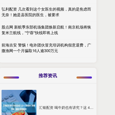
弘利配资 几次看到这个女医生的视频，真的是焦虑而
无奈！她是县医院的医生，被要求
股点网 新航季东部机场集团焕新启航！南京机场将恢
复米兰航线，“宁蓉”快线即将上线
前海吉安 警惕！电诈团伙冒充培训机构假意退费，广
撒渔网一个月骗取16人逾300万元
推荐资讯
汇银配资 喝牛奶也有讲究？这 4 个真相早了解早受益，健康大事别轻视！