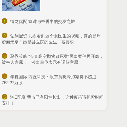
1
​御龙优配 宣讲与书香中的交友之旅
2
​弘利配资 几次看到这个女医生的视频，真的是焦
虑而无奈！她是县医院的医生，被要求
3
​聚盈策略 “长春高空抛物致死案”民事案件再开庭，
被害人家属：一涉事单位表示有调解意愿
4
​华夏国际 方直科技：股东黄晓峰拟减持不超过
752.27万股
5
​鸿E配资 我市已有阳性检出，这种疫苗请抓紧时间
安排！