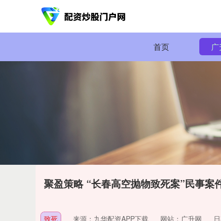
首页
广
聚盈策略 “长春高空抛物致死案”民事
致死
来源：九华配资APP下载
网站：广升网
日