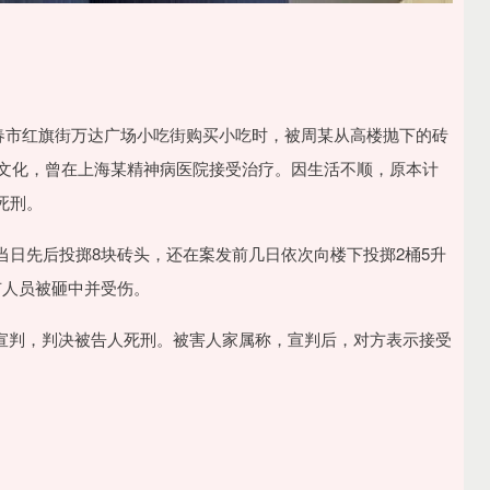
在长春市红旗街万达广场小吃街购买小吃时，被周某从高楼抛下的砖
中文化，曾在上海某精神病医院接受治疗。因生活不顺，原本计
死刑。
日先后投掷8块砖头，还在案发前几日依次向楼下投掷2桶5升
有人员被砸中并受伤。
级法院宣判，判决被告人死刑。被害人家属称，宣判后，对方表示接受