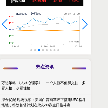
北证50
1134.24
创
11.37
1.01%
热点资讯
万达策略 《人格心理学》：一个人值不值得交往，多
看人格，少看性格
深金优配 现场视频：美国白宫南草坪正搭建UFC格斗
场地，特朗普曾计划在此办80岁生日格斗赛