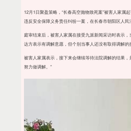
深证成指
14311.01
.68
1.02%
200.89
1
12月1日聚盈策略，“长春高空抛物致死案”被害人家
违反安全保障义务责任纠纷一案，在长春市朝阳区人民
庭审结束后，被害人家属在接受九派新闻采访时表示，
达方表示有调解意愿，但个别当事人还没有取得调解的
被害人家属表示，接下来会继续等待法院调解的结果，
努力做调解。”