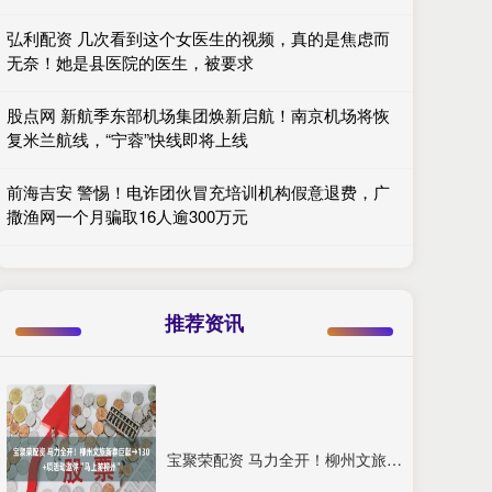
弘利配资 几次看到这个女医生的视频，真的是焦虑而
无奈！她是县医院的医生，被要求
股点网 新航季东部机场集团焕新启航！南京机场将恢
复米兰航线，“宁蓉”快线即将上线
前海吉安 警惕！电诈团伙冒充培训机构假意退费，广
撒渔网一个月骗取16人逾300万元
推荐资讯
宝聚荣配资 马力全开！柳州文旅新春巨献→130+项活动邀你“马上游柳州”