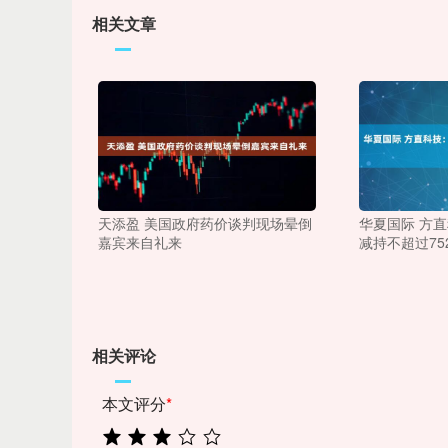
相关文章
天添盈 美国政府药价谈判现场晕倒
华夏国际 方
嘉宾来自礼来
减持不超过752
相关评论
本文评分
*