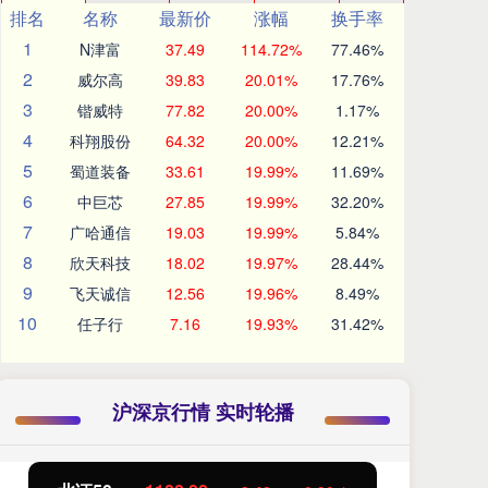
排名
名称
最新价
涨幅
换手率
1
N津富
37.49
114.72%
77.46%
2
威尔高
39.83
20.01%
17.76%
3
锴威特
77.82
20.00%
1.17%
4
科翔股份
64.32
20.00%
12.21%
5
蜀道装备
33.61
19.99%
11.69%
6
中巨芯
27.85
19.99%
32.20%
7
广哈通信
19.03
19.99%
5.84%
8
欣天科技
18.02
19.97%
28.44%
9
飞天诚信
12.56
19.96%
8.49%
10
任子行
7.16
19.93%
31.42%
沪深京行情 实时轮播