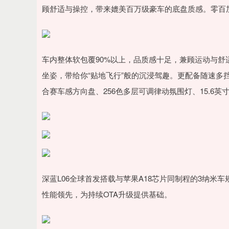
顾舒适与操控，带来媲美百万级豪车的底盘质感。零百
车内整体软包覆90%以上，品质感十足，兼顾运动与舒适
坐姿，带给你“贴地飞行”般的沉浸驾趣。更配备随速多挡
合赛车感方向盘、256色多层可调律动氛围灯、15.6英
深蓝L06全球首发搭载与苹果A18芯片同制程的3纳
性能领先，为持续OTA升级提供基础。