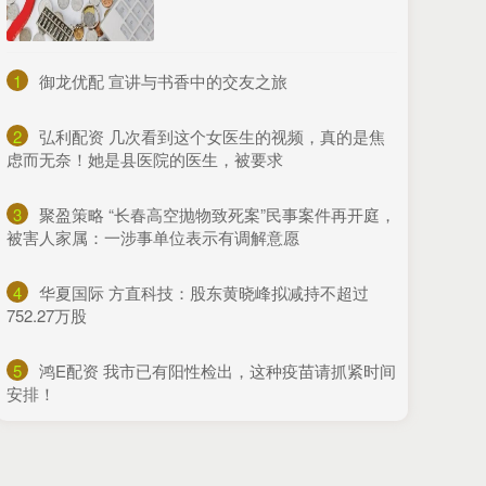
1
​御龙优配 宣讲与书香中的交友之旅
2
​弘利配资 几次看到这个女医生的视频，真的是焦
虑而无奈！她是县医院的医生，被要求
3
​聚盈策略 “长春高空抛物致死案”民事案件再开庭，
被害人家属：一涉事单位表示有调解意愿
4
​华夏国际 方直科技：股东黄晓峰拟减持不超过
752.27万股
5
​鸿E配资 我市已有阳性检出，这种疫苗请抓紧时间
安排！