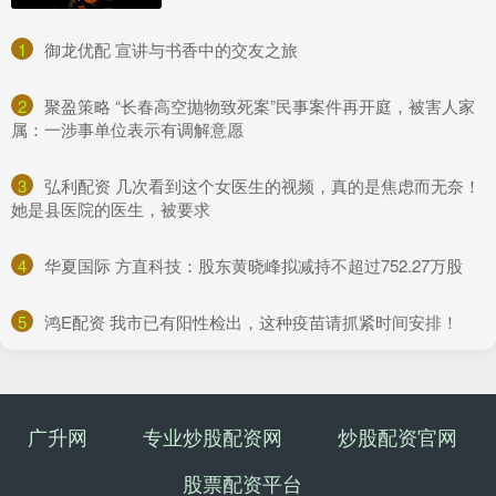
1
​御龙优配 宣讲与书香中的交友之旅
2
​聚盈策略 “长春高空抛物致死案”民事案件再开庭，被害人家
属：一涉事单位表示有调解意愿
3
​弘利配资 几次看到这个女医生的视频，真的是焦虑而无奈！
她是县医院的医生，被要求
4
​华夏国际 方直科技：股东黄晓峰拟减持不超过752.27万股
5
​鸿E配资 我市已有阳性检出，这种疫苗请抓紧时间安排！
广升网
专业炒股配资网
炒股配资官网
股票配资平台