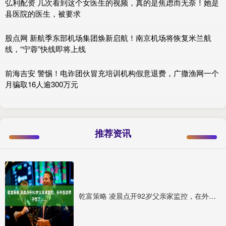
弘利配资 几次看到这个女医生的视频，真的是焦虑而无奈！她是
县医院的医生，被要求
股点网 新航季东部机场集团焕新启航！南京机场将恢复米兰航
线，“宁蓉”快线即将上线
前海吉安 警惕！电诈团伙冒充培训机构假意退费，广撒渔网一个
月骗取16人逾300万元
推荐资讯
乾富策略 凌晨点开92岁父亲家监控，在外旅游男子慌了……