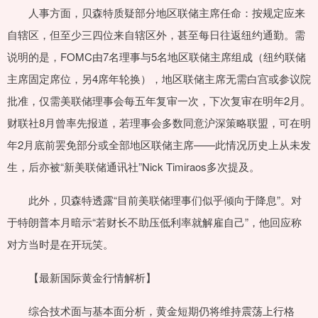
人事方面，贝森特质疑部分地区联储主席任命：按规定应来
自辖区，但至少三四位来自辖区外，甚至每日往返纽约通勤。需
说明的是，FOMC由7名理事与5名地区联储主席组成（纽约联储
主席固定席位，另4席年轮换），地区联储主席无需白宫或参议院
批准，仅需美联储理事会每五年复审一次，下次复审在明年2月。
财联社8月曾率先报道，若理事会多数同意沪深策略联盟，可在明
年2月底前罢免部分或全部地区联储主席——此情况历史上从未发
生，后亦被“新美联储通讯社”Nick Timiraos多次提及。
此外，贝森特透露“目前美联储理事们似乎倾向于降息”。对
于特朗普本月暗示“若财长不助压低利率就解雇自己”，他回应称
对方当时是在开玩笑。
【最新国际黄金行情解析】
综合技术面与基本面分析，黄金短期仍将维持震荡上行格