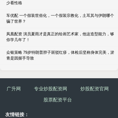
少看性格
车优配 一个假装世俗化，一个假装宗教化，土耳其与伊朗哪个
骗了世界？
凤凰配资 演员夏雨才是真正的绘画艺术家，他这造型能力，够
你学几年了！
众银策略 79岁特朗普脖子斑驳红疹，体检后坚称身体完美，淤
青是因握手导致
广升网
专业炒股配资网
炒股配资官网
股票配资平台
友情链接：