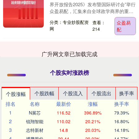
界开放报告2025》发布暨国际研讨会”举行
众盈易配，汇集来自全球政学商界的重量
级嘉宾，共同探讨世界开放的新趋势。 欧
分类：专业炒股配资
查看：
众盈易
加隆....
网
214
配
广升网文章已加载完成
个股实时涨跌榜
个股跌幅
个股流入
个股流出
换手率
个股涨幅
排名
名称
最新价
涨幅
换手率
1
N展芯
116.52
396.89%
79.39%
2
锐翔智能
110.02
20.21%
16.80%
3
志特新材
14.8
20.03%
14.18%
4
博腾股份
20.44
20.02%
14.77%