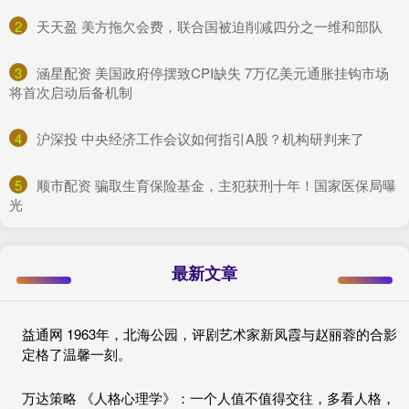
2
​天天盈 美方拖欠会费，联合国被迫削减四分之一维和部队
3
​涵星配资 美国政府停摆致CPI缺失 7万亿美元通胀挂钩市场
将首次启动后备机制
4
​沪深投 中央经济工作会议如何指引A股？机构研判来了
5
​顺市配资 骗取生育保险基金，主犯获刑十年！国家医保局曝
光
最新文章
益通网 1963年，北海公园，评剧艺术家新凤霞与赵丽蓉的合影
定格了温馨一刻。
万达策略 《人格心理学》：一个人值不值得交往，多看人格，