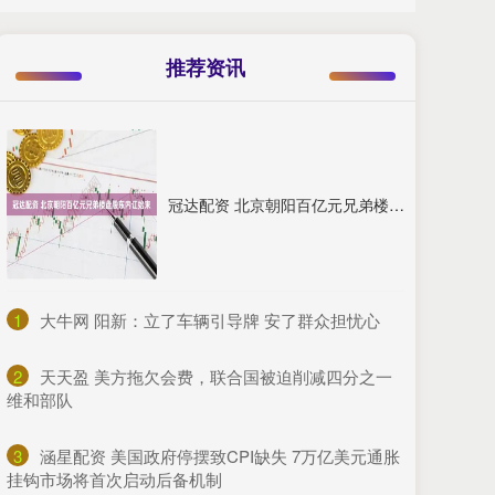
推荐资讯
冠达配资 北京朝阳百亿元兄弟楼盘股东内讧始末
1
​大牛网 阳新：立了车辆引导牌 安了群众担忧心
2
​天天盈 美方拖欠会费，联合国被迫削减四分之一
维和部队
3
​涵星配资 美国政府停摆致CPI缺失 7万亿美元通胀
挂钩市场将首次启动后备机制