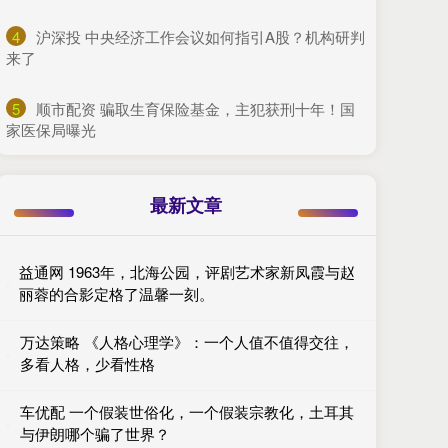
4
​沪深投 中央经济工作会议如何指引A股？机构研判
来了
5
​顺市配资 骗取生育保险基金，主犯获刑十年！国
家医保局曝光
最新文章
益通网 1963年，北海公园，评剧艺术家新凤霞与赵
丽蓉的合影定格了温馨一刻。
万达策略 《人格心理学》：一个人值不值得交往，
多看人格，少看性格
车优配 一个假装世俗化，一个假装宗教化，土耳其
与伊朗哪个骗了世界？