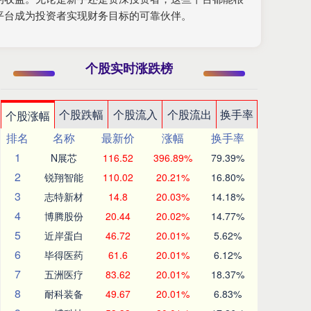
平台成为投资者实现财务目标的可靠伙伴。
个股实时涨跌榜
个股跌幅
个股流入
个股流出
换手率
个股涨幅
排名
名称
最新价
涨幅
换手率
1
N展芯
116.52
396.89%
79.39%
2
锐翔智能
110.02
20.21%
16.80%
3
志特新材
14.8
20.03%
14.18%
4
博腾股份
20.44
20.02%
14.77%
5
近岸蛋白
46.72
20.01%
5.62%
6
毕得医药
61.6
20.01%
6.12%
7
五洲医疗
83.62
20.01%
18.37%
8
耐科装备
49.67
20.01%
6.83%