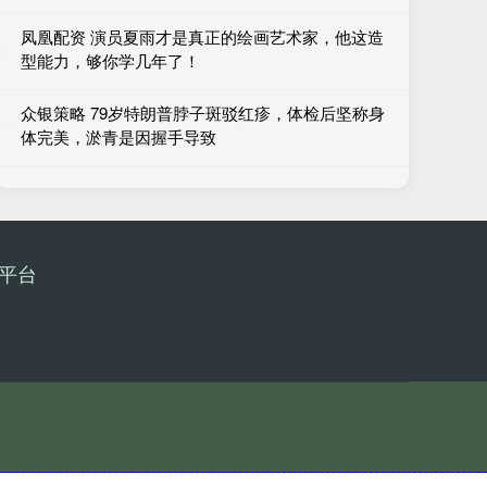
凤凰配资 演员夏雨才是真正的绘画艺术家，他这造
型能力，够你学几年了！
众银策略 79岁特朗普脖子斑驳红疹，体检后坚称身
体完美，淤青是因握手导致
平台