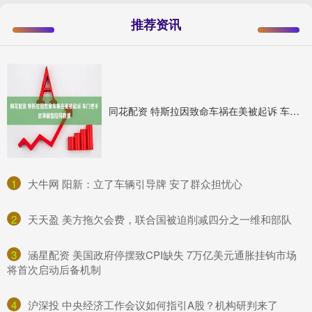
推荐资讯
同花配资 特斯拉因致命车祸在美被起诉 车门把手故障被指阻碍救援
1
​大牛网 阳新：立了车辆引导牌 安了群众担忧心
2
​天天盈 美方拖欠会费，联合国被迫削减四分之一维和部队
3
​涵星配资 美国政府停摆致CPI缺失 7万亿美元通胀挂钩市场
将首次启动后备机制
4
​沪深投 中央经济工作会议如何指引A股？机构研判来了