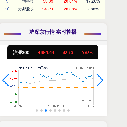
9
一博科技
53.33
20.01%
17.26%
10
方邦股份
146.16
20.00%
7.68%
沪深京行情 实时轮播
北证50
1134.24
创
11.37
1.01%