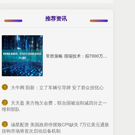
推荐资讯
常胜策略 强瑞技术：拟7000万元投资铝宝科技获35%股权
1
​大牛网 阳新：立了车辆引导牌 安了群众担忧心
2
​天天盈 美方拖欠会费，联合国被迫削减四分之一
维和部队
3
​涵星配资 美国政府停摆致CPI缺失 7万亿美元通胀
挂钩市场将首次启动后备机制