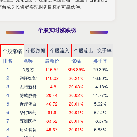
平台成为投资者实现财务目标的可靠伙伴。
个股实时涨跌榜
个股跌幅
个股流入
个股流出
换手率
个股涨幅
排名
名称
最新价
涨幅
换手率
1
N展芯
116.52
396.89%
79.39%
2
锐翔智能
110.02
20.21%
16.80%
3
志特新材
14.8
20.03%
14.18%
4
博腾股份
20.44
20.02%
14.77%
5
近岸蛋白
46.72
20.01%
5.62%
6
毕得医药
61.6
20.01%
6.12%
7
五洲医疗
83.62
20.01%
18.37%
8
耐科装备
49.67
20.01%
6.83%