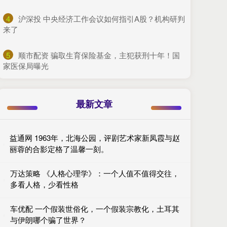
4
​沪深投 中央经济工作会议如何指引A股？机构研判
来了
5
​顺市配资 骗取生育保险基金，主犯获刑十年！国
家医保局曝光
最新文章
益通网 1963年，北海公园，评剧艺术家新凤霞与赵
丽蓉的合影定格了温馨一刻。
万达策略 《人格心理学》：一个人值不值得交往，
多看人格，少看性格
车优配 一个假装世俗化，一个假装宗教化，土耳其
与伊朗哪个骗了世界？