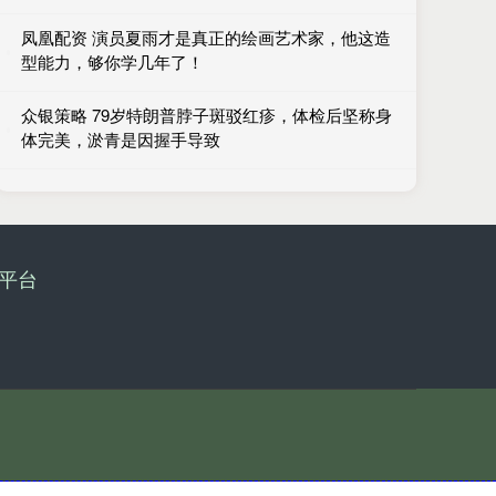
凤凰配资 演员夏雨才是真正的绘画艺术家，他这造
型能力，够你学几年了！
众银策略 79岁特朗普脖子斑驳红疹，体检后坚称身
体完美，淤青是因握手导致
平台