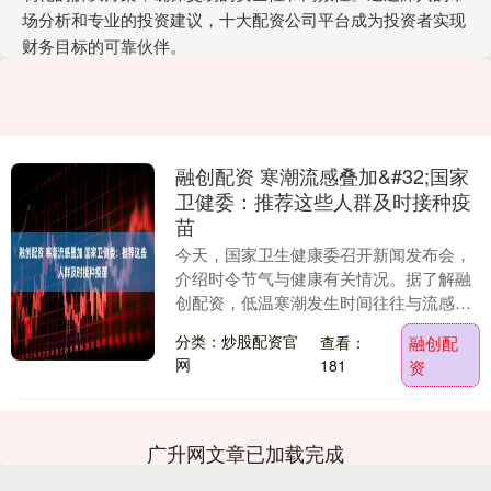
场分析和专业的投资建议，十大配资公司平台成为投资者实现
财务目标的可靠伙伴。
融创配资 寒潮流感叠加&#32;国家
卫健委：推荐这些人群及时接种疫
苗
今天，国家卫生健康委召开新闻发布会，
介绍时令节气与健康有关情况。据了解融
创配资，低温寒潮发生时间往往与流感等
呼吸道传染病流行季节重叠。专家建议公
分类：炒股配资官
查看：
融创配
众从以下方面加强....
网
181
资
广升网文章已加载完成