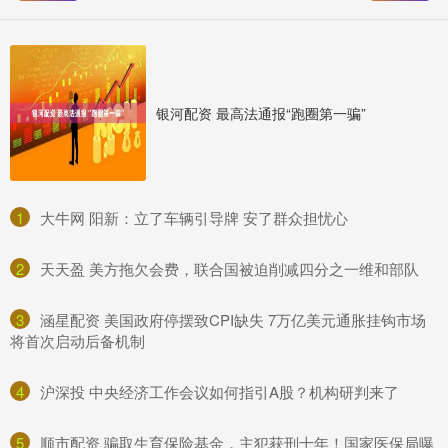
银河配资 最高法通报“跑圈第一骗”
1
​大牛网 阳新：立了车辆引导牌 安了群众担忧心
2
​天天盈 美方拖欠会费，联合国被迫削减四分之一维和部队
3
​涵星配资 美国政府停摆致CPI缺失 7万亿美元通胀挂钩市场
将首次启动后备机制
4
​沪深投 中央经济工作会议如何指引A股？机构研判来了
5
​顺市配资 骗取生育保险基金，主犯获刑十年！国家医保局曝