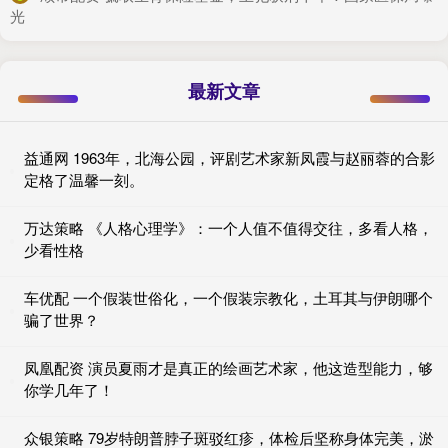
光
最新文章
益通网 1963年，北海公园，评剧艺术家新凤霞与赵丽蓉的合影
定格了温馨一刻。
万达策略 《人格心理学》：一个人值不值得交往，多看人格，
少看性格
车优配 一个假装世俗化，一个假装宗教化，土耳其与伊朗哪个
骗了世界？
凤凰配资 演员夏雨才是真正的绘画艺术家，他这造型能力，够
你学几年了！
众银策略 79岁特朗普脖子斑驳红疹，体检后坚称身体完美，淤