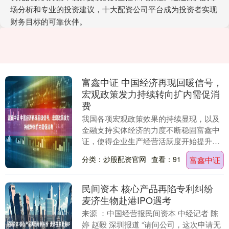
场分析和专业的投资建议，十大配资公司平台成为投资者实现
财务目标的可靠伙伴。
富鑫中证 中国经济再现回暖信号，
宏观政策发力持续转向扩内需促消
费
我国各项宏观政策效果的持续显现，以及
金融支持实体经济的力度不断稳固富鑫中
证，使得企业生产经营活跃度开始提升，
一些行业价格呈现积极变化，个人消费和
分类：炒股配资官网
查看：91
富鑫中证
投资的需求也出现....
民间资本 核心产品再陷专利纠纷
麦济生物赴港IPO遇考
来源 ：中国经营报民间资本 中经记者 陈
婷 赵毅 深圳报道 “请问公司，这次申请无