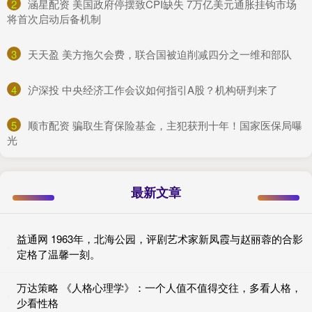
2
​涵星配资 美国政府停摆致CPI缺失 7万亿美元通胀挂钩市场
将首次启动后备机制
3
​天天盈 美方拖欠会费，联合国被迫削减四分之一维和部队
4
​沪深投 中央经济工作会议如何指引A股？机构研判来了
5
​顺市配资 骗取生育保险基金，主犯获刑十年！国家医保局曝
光
最新文章
益通网 1963年，北海公园，评剧艺术家新凤霞与赵丽蓉的合影
定格了温馨一刻。
万达策略 《人格心理学》：一个人值不值得交往，多看人格，
少看性格