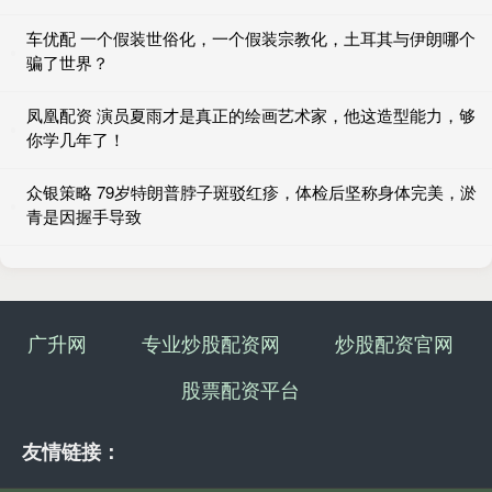
车优配 一个假装世俗化，一个假装宗教化，土耳其与伊朗哪个
骗了世界？
凤凰配资 演员夏雨才是真正的绘画艺术家，他这造型能力，够
你学几年了！
众银策略 79岁特朗普脖子斑驳红疹，体检后坚称身体完美，淤
青是因握手导致
广升网
专业炒股配资网
炒股配资官网
股票配资平台
友情链接：