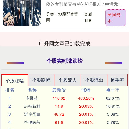
效的专利是否与MG-K10相关？申请无效
的理由是什么？如果获得支持，是否对
分类：炒股配资官
查看：
民间资
MG....
网
189
本
广升网文章已加载完成
个股实时涨跌榜
个股跌幅
个股流入
个股流出
换手率
个股涨幅
排名
名称
最新价
涨幅
换手率
1
N展芯
118.02
403.28%
62.67%
2
志特新材
14.8
20.03%
10.81%
3
近岸蛋白
46.72
20.01%
5.08%
4
毕得医药
61.6
20.01%
5.79%