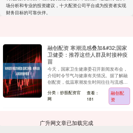
场分析和专业的投资建议，十大配资公司平台成为投资者实现
财务目标的可靠伙伴。
融创配资 寒潮流感叠加&#32;国家
卫健委：推荐这些人群及时接种疫
苗
今天，国家卫生健康委召开新闻发布会，
介绍时令节气与健康有关情况。据了解融
创配资，低温寒潮发生时间往往与流感等
呼吸道传染病流行季节重叠。专家建议公
分类：炒股配资官
查看：
融创配
众从以下方面加强....
网
181
资
广升网文章已加载完成