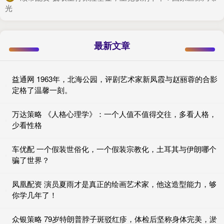
光
最新文章
益通网 1963年，北海公园，评剧艺术家新凤霞与赵丽蓉的合影
定格了温馨一刻。
万达策略 《人格心理学》：一个人值不值得交往，多看人格，
少看性格
车优配 一个假装世俗化，一个假装宗教化，土耳其与伊朗哪个
骗了世界？
凤凰配资 演员夏雨才是真正的绘画艺术家，他这造型能力，够
你学几年了！
众银策略 79岁特朗普脖子斑驳红疹，体检后坚称身体完美，淤