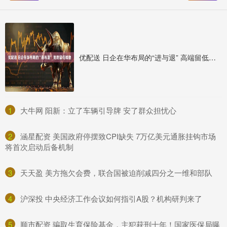
优配送 日企在华布局的“进与退” 高端留低端撤
1
​大牛网 阳新：立了车辆引导牌 安了群众担忧心
2
​涵星配资 美国政府停摆致CPI缺失 7万亿美元通胀挂钩市场
将首次启动后备机制
3
​天天盈 美方拖欠会费，联合国被迫削减四分之一维和部队
4
​沪深投 中央经济工作会议如何指引A股？机构研判来了
5
​顺市配资 骗取生育保险基金，主犯获刑十年！国家医保局曝