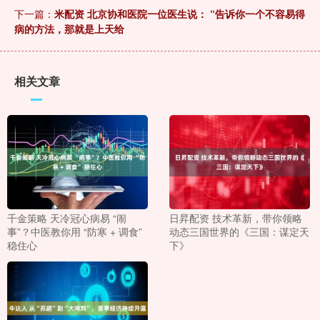
下一篇：
米配资 北京协和医院一位医生说： “告诉你一个不容易得
病的方法，那就是上天给
相关文章
千金策略 天冷冠心病易 “闹
日昇配资 技术革新，带你领略
事”？中医教你用 “防寒 + 调食”
动态三国世界的《三国：谋定天
稳住心
下》