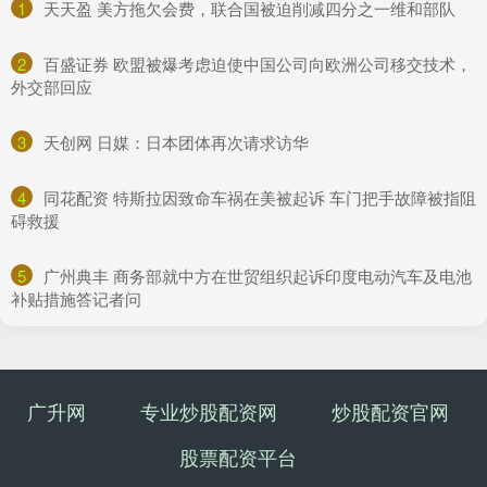
1
​天天盈 美方拖欠会费，联合国被迫削减四分之一维和部队
2
​百盛证券 欧盟被爆考虑迫使中国公司向欧洲公司移交技术，
外交部回应
3
​天创网 日媒：日本团体再次请求访华
4
​同花配资 特斯拉因致命车祸在美被起诉 车门把手故障被指阻
碍救援
5
​广州典丰 商务部就中方在世贸组织起诉印度电动汽车及电池
补贴措施答记者问
广升网
专业炒股配资网
炒股配资官网
股票配资平台