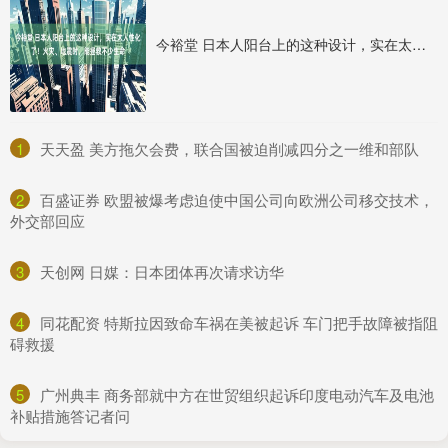
今裕堂 日本人阳台上的这种设计，实在太人性化了！火灾、地震时，能拯救不少生命
1
​天天盈 美方拖欠会费，联合国被迫削减四分之一维和部队
2
​百盛证券 欧盟被爆考虑迫使中国公司向欧洲公司移交技术，
外交部回应
3
​天创网 日媒：日本团体再次请求访华
4
​同花配资 特斯拉因致命车祸在美被起诉 车门把手故障被指阻
碍救援
5
​广州典丰 商务部就中方在世贸组织起诉印度电动汽车及电池
补贴措施答记者问