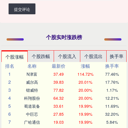
提交评论
个股实时涨跌榜
个股跌幅
个股流入
个股流出
换手率
个股涨幅
排名
名称
最新价
涨幅
换手率
1
N津富
37.49
114.72%
77.46%
2
威尔高
39.83
20.01%
17.76%
3
锴威特
77.82
20.00%
1.17%
4
科翔股份
64.32
20.00%
12.21%
5
蜀道装备
33.61
19.99%
11.69%
6
中巨芯
27.85
19.99%
32.20%
7
广哈通信
19.03
19.99%
5.84%