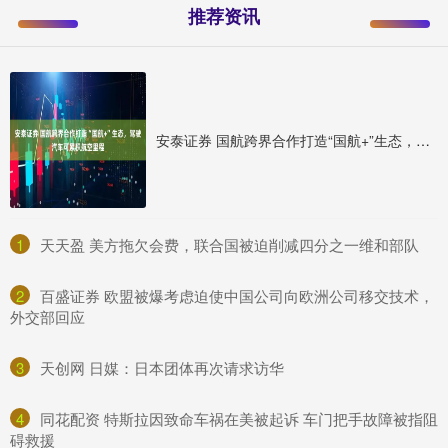
推荐资讯
安泰证券 国航跨界合作打造“国航+”生态，驾驶汽车可累积航空里程
1
​天天盈 美方拖欠会费，联合国被迫削减四分之一维和部队
2
​百盛证券 欧盟被爆考虑迫使中国公司向欧洲公司移交技术，
外交部回应
3
​天创网 日媒：日本团体再次请求访华
4
​同花配资 特斯拉因致命车祸在美被起诉 车门把手故障被指阻
碍救援