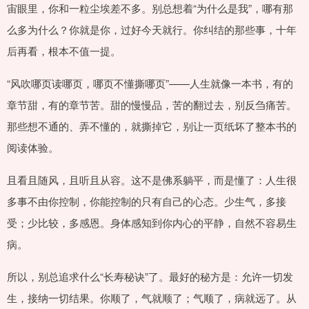
宙眼里，你和一粒尘埃差不多。别总想着“为什么是我”，哪有那
么多为什么？你就是你，过好今天就行。你纠结的那些事，十年
后再看，根本不值一提。
“风吹哪页读哪页，哪页不懂撕哪页”——人生就像一本书，有的
章节甜，有的章节苦。甜的慢慢品，苦的翻过去，别反刍痛苦。
那些想不通的、弄不懂的，就撕掉它，别让一页纸坏了整本书的
阅读体验。
且看且随风，且听且从容。这不是佛系躺平，而是懂了：人生很
多事不由你控制，你能控制的只有自己的心态。少生气，多接
受；少比较，多感恩。身体感知到你内心的平静，自然不容易生
病。
所以，别总追求什么“长寿秘诀”了。最好的秘方是：允许一切发
生，接纳一切结果。你顺了，气就顺了；气顺了，病就远了。从