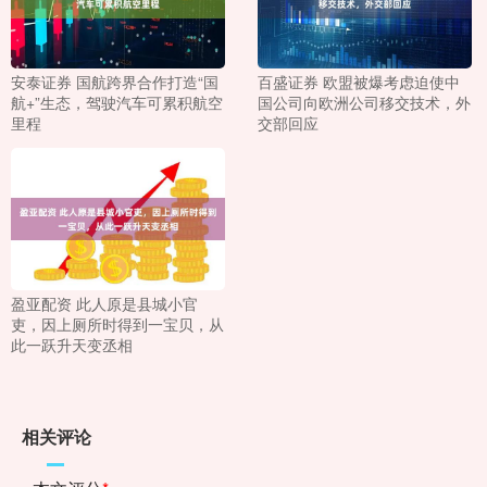
安泰证券 国航跨界合作打造“国
百盛证券 欧盟被爆考虑迫使中
航+”生态，驾驶汽车可累积航空
国公司向欧洲公司移交技术，外
里程
交部回应
盈亚配资 此人原是县城小官
吏，因上厕所时得到一宝贝，从
此一跃升天变丞相
相关评论