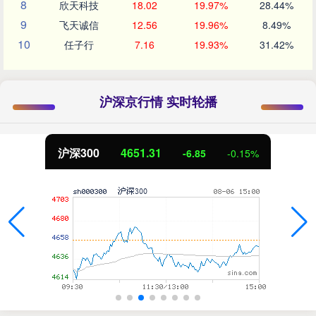
8
欣天科技
18.02
19.97%
28.44%
9
飞天诚信
12.56
19.96%
8.49%
10
任子行
7.16
19.93%
31.42%
沪深京行情 实时轮播
.31
北证50
1122
-6.85
-0.15%