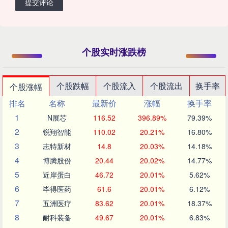
提交评论
个股实时涨跌榜
个股跌幅
个股流入
个股流出
换手率
个股涨幅
排名
名称
最新价
涨幅
换手率
1
N展芯
116.52
396.89%
79.39%
2
锐翔智能
110.02
20.21%
16.80%
3
志特新材
14.8
20.03%
14.18%
4
博腾股份
20.44
20.02%
14.77%
5
近岸蛋白
46.72
20.01%
5.62%
6
毕得医药
61.6
20.01%
6.12%
7
五洲医疗
83.62
20.01%
18.37%
8
耐科装备
49.67
20.01%
6.83%