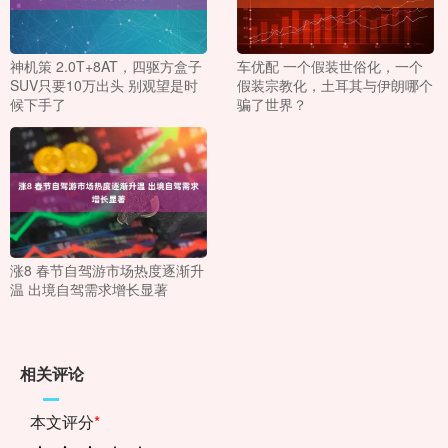
神机策 2.0T+8AT，四驱方盒子
车优配 一个假装世俗化，一个
SUV只要10万出头 别观望是时
假装宗教化，土耳其与伊朗哪个
候下手了
骗了世界？
涨8 春节自驾游市场热度逐渐升
温 出境自驾需求增长显著
相关评论
本文评分
*