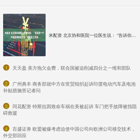
米配资 北京协和医院一位医生说： “告诉你一个不容易得病的方法，那就是上天给
1
​天天盈 美方拖欠会费，联合国被迫削减四分之一维和部队
2
​广州典丰 商务部就中方在世贸组织起诉印度电动汽车及电池
补贴措施答记者问
3
​同花配资 特斯拉因致命车祸在美被起诉 车门把手故障被指阻
碍救援
4
​百盛证券 欧盟被爆考虑迫使中国公司向欧洲公司移交技术，
外交部回应