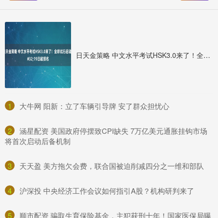
日天金策略 中文水平考试HSK3.0来了！全球试行启动&#32;19日起报名
1
​大牛网 阳新：立了车辆引导牌 安了群众担忧心
2
​涵星配资 美国政府停摆致CPI缺失 7万亿美元通胀挂钩市场
将首次启动后备机制
3
​天天盈 美方拖欠会费，联合国被迫削减四分之一维和部队
4
​沪深投 中央经济工作会议如何指引A股？机构研判来了
5
​顺市配资 骗取生育保险基金，主犯获刑十年！国家医保局曝