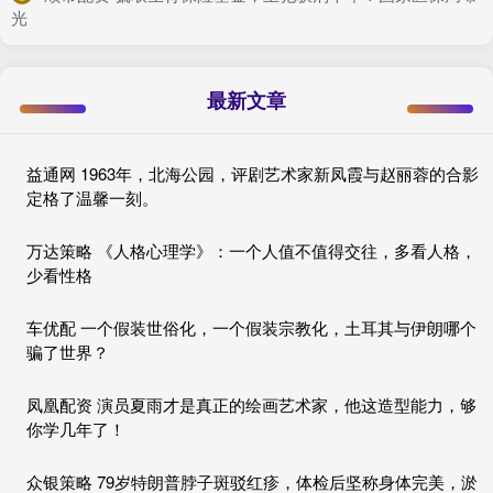
光
最新文章
益通网 1963年，北海公园，评剧艺术家新凤霞与赵丽蓉的合影
定格了温馨一刻。
万达策略 《人格心理学》：一个人值不值得交往，多看人格，
少看性格
车优配 一个假装世俗化，一个假装宗教化，土耳其与伊朗哪个
骗了世界？
凤凰配资 演员夏雨才是真正的绘画艺术家，他这造型能力，够
你学几年了！
众银策略 79岁特朗普脖子斑驳红疹，体检后坚称身体完美，淤