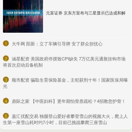
元富证券 京东方宣布与三星显示已达成和解
1
​大牛网 阳新：立了车辆引导牌 安了群众担忧心
2
​涵星配资 美国政府停摆致CPI缺失 7万亿美元通胀挂钩市场
将首次启动后备机制
3
​顺市配资 骗取生育保险基金，主犯获刑十年！国家医保局曝
光
4
​鼎际之家 【中医妇科】更年期怕骨质疏松？4招教您护骨！
5
​嘉汇优配交易 独腿登山爱好者攀登雪山的视频大火，爬上人
生第一座雪山耗时约7小时，目前已挑战攀爬三座雪山