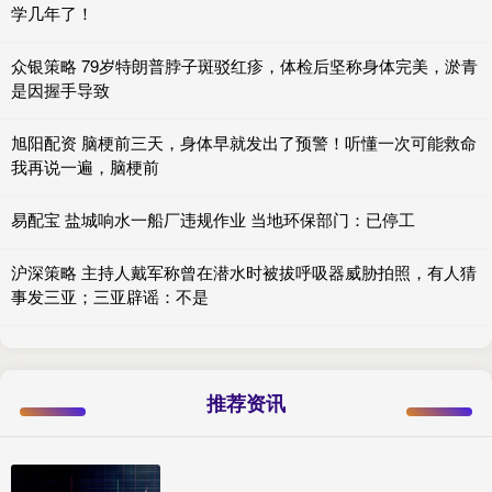
学几年了！
众银策略 79岁特朗普脖子斑驳红疹，体检后坚称身体完美，淤青
是因握手导致
旭阳配资 脑梗前三天，身体早就发出了预警！听懂一次可能救命
我再说一遍，脑梗前
易配宝 盐城响水一船厂违规作业 当地环保部门：已停工
沪深策略 主持人戴军称曾在潜水时被拔呼吸器威胁拍照，有人猜
事发三亚；三亚辟谣：不是
推荐资讯