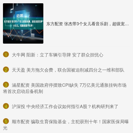
东方配资 张杰带3个女儿看音乐剧，超级宠爱四岁小女儿，抱着走路不松手！
1
​大牛网 阳新：立了车辆引导牌 安了群众担忧心
2
​天天盈 美方拖欠会费，联合国被迫削减四分之一维和部队
3
​涵星配资 美国政府停摆致CPI缺失 7万亿美元通胀挂钩市场
将首次启动后备机制
4
​沪深投 中央经济工作会议如何指引A股？机构研判来了
5
​顺市配资 骗取生育保险基金，主犯获刑十年！国家医保局曝
光