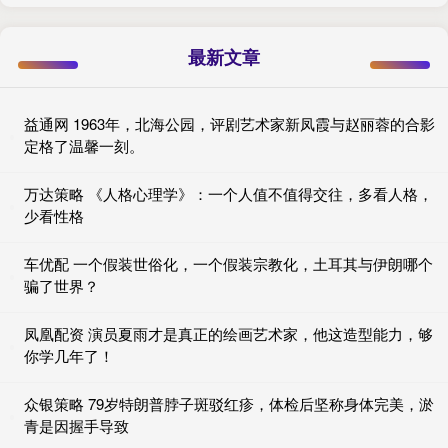
最新文章
益通网 1963年，北海公园，评剧艺术家新凤霞与赵丽蓉的合影
定格了温馨一刻。
万达策略 《人格心理学》：一个人值不值得交往，多看人格，
少看性格
车优配 一个假装世俗化，一个假装宗教化，土耳其与伊朗哪个
骗了世界？
凤凰配资 演员夏雨才是真正的绘画艺术家，他这造型能力，够
你学几年了！
众银策略 79岁特朗普脖子斑驳红疹，体检后坚称身体完美，淤
青是因握手导致