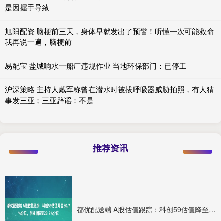
是因握手导致
旭阳配资 脑梗前三天，身体早就发出了预警！听懂一次可能救命
我再说一遍，脑梗前
易配宝 盐城响水一船厂违规作业 当地环保部门：已停工
沪深策略 主持人戴军称曾在潜水时被拔呼吸器威胁拍照，有人猜
事发三亚；三亚辟谣：不是
推荐资讯
都优配送端 A股估值跟踪：科创59估值降至80.7%分位，创业板降至28.7%分位