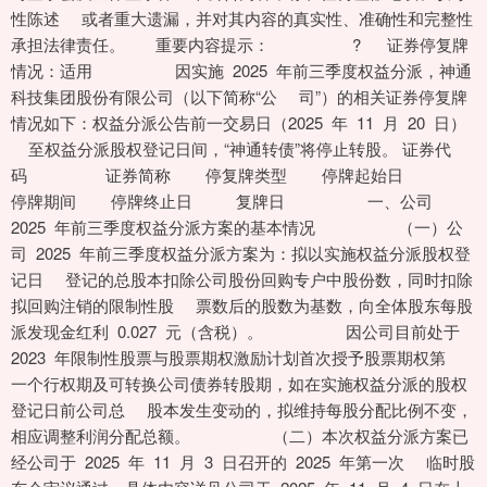
性陈述 或者重大遗漏，并对其内容的真实性、准确性和完整性
承担法律责任。 重要内容提示： ? 证券停复牌
情况：适用 因实施 2025 年前三季度权益分派，神通
科技集团股份有限公司（以下简称“公 司”）的相关证券停复牌
情况如下：权益分派公告前一交易日（2025 年 11 月 20 日）
至权益分派股权登记日间，“神通转债”将停止转股。 证券代
码 证券简称 停复牌类型 停牌起始日
停牌期间 停牌终止日 复牌日 一、公司
2025 年前三季度权益分派方案的基本情况 （一）公
司 2025 年前三季度权益分派方案为：拟以实施权益分派股权登
记日 登记的总股本扣除公司股份回购专户中股份数，同时扣除
拟回购注销的限制性股 票数后的股数为基数，向全体股东每股
派发现金红利 0.027 元（含税）。 因公司目前处于
2023 年限制性股票与股票期权激励计划首次授予股票期权第
一个行权期及可转换公司债券转股期，如在实施权益分派的股权
登记日前公司总 股本发生变动的，拟维持每股分配比例不变，
相应调整利润分配总额。 （二）本次权益分派方案已
经公司于 2025 年 11 月 3 日召开的 2025 年第一次 临时股