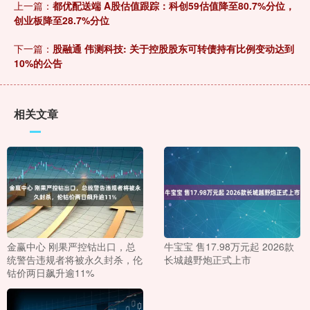
上一篇：
都优配送端 A股估值跟踪：科创59估值降至80.7%分位，
创业板降至28.7%分位
下一篇：
股融通 伟测科技: 关于控股股东可转债持有比例变动达到
10%的公告
相关文章
金赢中心 刚果严控钴出口，总
牛宝宝 售17.98万元起 2026款
统警告违规者将被永久封杀，伦
长城越野炮正式上市
钴价两日飙升逾11%