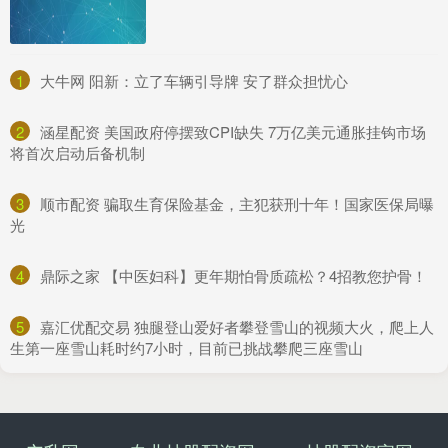
1
​大牛网 阳新：立了车辆引导牌 安了群众担忧心
2
​涵星配资 美国政府停摆致CPI缺失 7万亿美元通胀挂钩市场
将首次启动后备机制
3
​顺市配资 骗取生育保险基金，主犯获刑十年！国家医保局曝
光
4
​鼎际之家 【中医妇科】更年期怕骨质疏松？4招教您护骨！
5
​嘉汇优配交易 独腿登山爱好者攀登雪山的视频大火，爬上人
生第一座雪山耗时约7小时，目前已挑战攀爬三座雪山