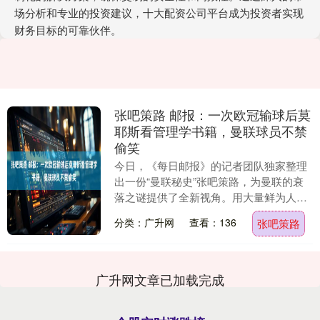
场分析和专业的投资建议，十大配资公司平台成为投资者实现
财务目标的可靠伙伴。
张吧策路 邮报：一次欧冠输球后莫
耶斯看管理学书籍，曼联球员不禁
偷笑
今日，《每日邮报》的记者团队独家整理
出一份“曼联秘史”张吧策路，为曼联的衰
落之谜提供了全新视角。用大量鲜为人知
的细节淋漓尽致地展现出自2013年弗格森
分类：广升网
查看：136
张吧策路
卸任后曼联....
广升网文章已加载完成