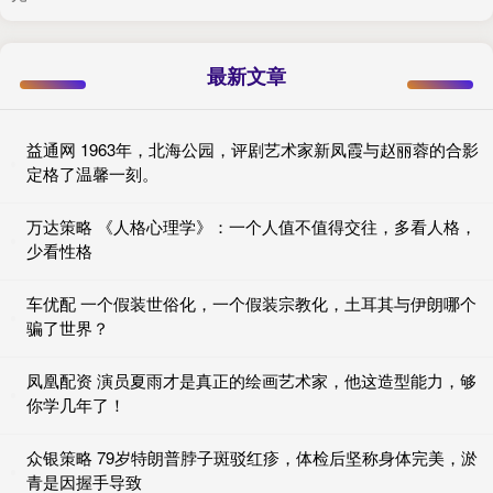
最新文章
益通网 1963年，北海公园，评剧艺术家新凤霞与赵丽蓉的合影
定格了温馨一刻。
万达策略 《人格心理学》：一个人值不值得交往，多看人格，
少看性格
车优配 一个假装世俗化，一个假装宗教化，土耳其与伊朗哪个
骗了世界？
凤凰配资 演员夏雨才是真正的绘画艺术家，他这造型能力，够
你学几年了！
众银策略 79岁特朗普脖子斑驳红疹，体检后坚称身体完美，淤
青是因握手导致