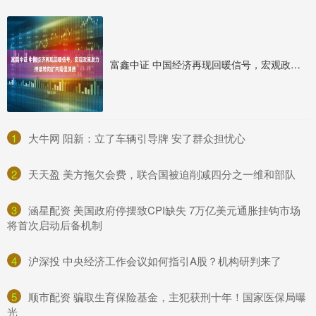
富鑫中证 中国经济再现回暖信号，宏观政策发力持续转向扩内需促消费
1
​大牛网 阳新：立了车辆引导牌 安了群众担忧心
2
​天天盈 美方拖欠会费，联合国被迫削减四分之一维和部队
3
​涵星配资 美国政府停摆致CPI缺失 7万亿美元通胀挂钩市场
将首次启动后备机制
4
​沪深投 中央经济工作会议如何指引A股？机构研判来了
5
​顺市配资 骗取生育保险基金，主犯获刑十年！国家医保局曝
光