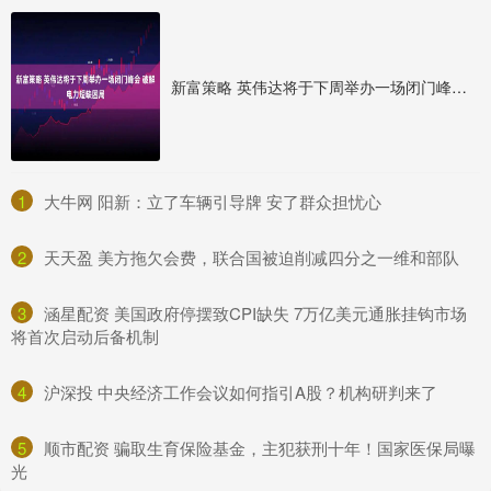
新富策略 英伟达将于下周举办一场闭门峰会 破解电力短缺困局
1
​大牛网 阳新：立了车辆引导牌 安了群众担忧心
2
​天天盈 美方拖欠会费，联合国被迫削减四分之一维和部队
3
​涵星配资 美国政府停摆致CPI缺失 7万亿美元通胀挂钩市场
将首次启动后备机制
4
​沪深投 中央经济工作会议如何指引A股？机构研判来了
5
​顺市配资 骗取生育保险基金，主犯获刑十年！国家医保局曝
光