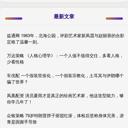
最新文章
益通网 1963年，北海公园，评剧艺术家新凤霞与赵丽蓉的合影
定格了温馨一刻。
万达策略 《人格心理学》：一个人值不值得交往，多看人格，
少看性格
车优配 一个假装世俗化，一个假装宗教化，土耳其与伊朗哪个
骗了世界？
凤凰配资 演员夏雨才是真正的绘画艺术家，他这造型能力，够
你学几年了！
众银策略 79岁特朗普脖子斑驳红疹，体检后坚称身体完美，淤
青是因握手导致