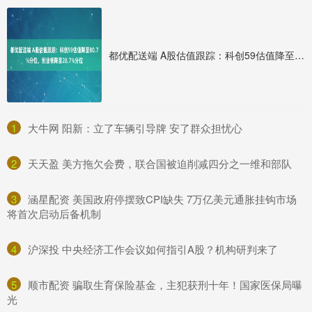
都优配送端 A股估值跟踪：科创59估值降至80.7%分位，创业板降至28.7%分位
1
​大牛网 阳新：立了车辆引导牌 安了群众担忧心
2
​天天盈 美方拖欠会费，联合国被迫削减四分之一维和部队
3
​涵星配资 美国政府停摆致CPI缺失 7万亿美元通胀挂钩市场
将首次启动后备机制
4
​沪深投 中央经济工作会议如何指引A股？机构研判来了
5
​顺市配资 骗取生育保险基金，主犯获刑十年！国家医保局曝
光