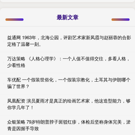
最新文章
益通网 1963年，北海公园，评剧艺术家新凤霞与赵丽蓉的合影
定格了温馨一刻。
万达策略 《人格心理学》：一个人值不值得交往，多看人格，
少看性格
车优配 一个假装世俗化，一个假装宗教化，土耳其与伊朗哪个
骗了世界？
凤凰配资 演员夏雨才是真正的绘画艺术家，他这造型能力，够
你学几年了！
众银策略 79岁特朗普脖子斑驳红疹，体检后坚称身体完美，淤
青是因握手导致