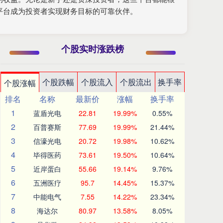
平台成为投资者实现财务目标的可靠伙伴。
个股实时涨跌榜
个股跌幅
个股流入
个股流出
换手率
个股涨幅
排名
名称
最新价
涨幅
换手率
1
蓝盾光电
22.81
19.99%
0.55%
2
百普赛斯
77.69
19.99%
21.44%
3
信濠光电
20.72
19.98%
10.62%
4
毕得医药
73.61
19.50%
10.64%
5
近岸蛋白
55.66
19.14%
9.76%
6
五洲医疗
95.7
14.45%
15.37%
7
中能电气
7.55
14.22%
23.34%
8
海达尔
80.97
13.58%
8.05%