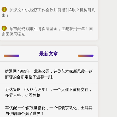
4
​沪深投 中央经济工作会议如何指引A股？机构研判
来了
5
​顺市配资 骗取生育保险基金，主犯获刑十年！国
家医保局曝光
最新文章
益通网 1963年，北海公园，评剧艺术家新凤霞与赵
丽蓉的合影定格了温馨一刻。
万达策略 《人格心理学》：一个人值不值得交往，
多看人格，少看性格
车优配 一个假装世俗化，一个假装宗教化，土耳其
与伊朗哪个骗了世界？