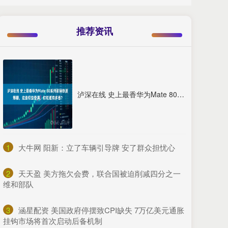
推荐资讯
泸深在线 史上最香华为Mate 80系列首销热度爆棚，这些权益叠满，你知道有多香？
1
​大牛网 阳新：立了车辆引导牌 安了群众担忧心
2
​天天盈 美方拖欠会费，联合国被迫削减四分之一
维和部队
3
​涵星配资 美国政府停摆致CPI缺失 7万亿美元通胀
挂钩市场将首次启动后备机制