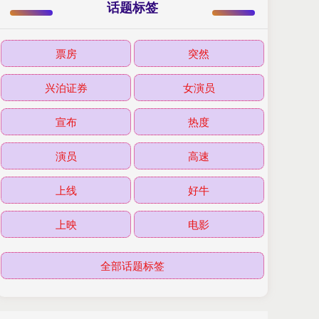
话题标签
票房
突然
兴泊证券
女演员
宣布
热度
演员
高速
上线
好牛
上映
电影
全部话题标签