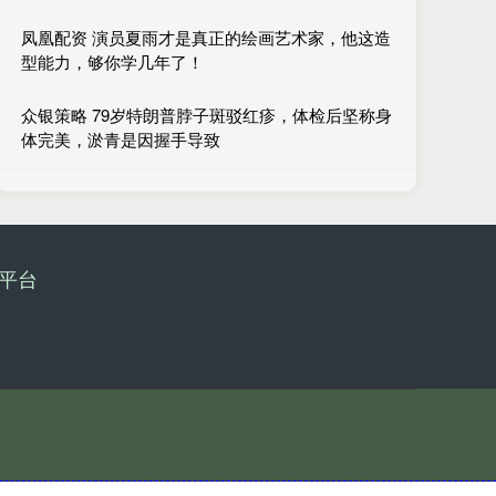
凤凰配资 演员夏雨才是真正的绘画艺术家，他这造
型能力，够你学几年了！
众银策略 79岁特朗普脖子斑驳红疹，体检后坚称身
体完美，淤青是因握手导致
平台