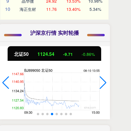
9
晶华微
24.92
13.53%
10.98%
10
海正生材
11.76
13.40%
5.34%
沪深京行情 实时轮播
北证50
1124.54
创
-9.71
-0.86%