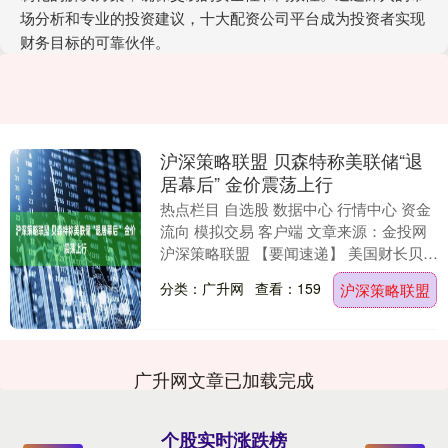
场分析和专业的投资建议，十大配资公司平台成为投资者实现
财务目标的可靠伙伴。
沪深策略联盟 贝森特称美联储“退
居幕后” 金价震荡上行
热点栏目 自选股 数据中心 行情中心 资金
流向 模拟交易 客户端 文章来源：金投网
沪深策略联盟 【要闻速递】 美国财长贝森
特周二就美联储运作再发尖锐评论沪深策
分类：广升网
查看：159
沪深策略联盟
略....
广升网文章已加载完成
个股实时涨跌榜