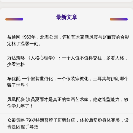
最新文章
益通网 1963年，北海公园，评剧艺术家新凤霞与赵丽蓉的合影
定格了温馨一刻。
万达策略 《人格心理学》：一个人值不值得交往，多看人格，
少看性格
车优配 一个假装世俗化，一个假装宗教化，土耳其与伊朗哪个
骗了世界？
凤凰配资 演员夏雨才是真正的绘画艺术家，他这造型能力，够
你学几年了！
众银策略 79岁特朗普脖子斑驳红疹，体检后坚称身体完美，淤
青是因握手导致