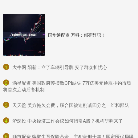
国华通配资 ​万科：郁亮辞职！
1
​大牛网 阳新：立了车辆引导牌 安了群众担忧心
2
​涵星配资 美国政府停摆致CPI缺失 7万亿美元通胀挂钩市场
将首次启动后备机制
3
​天天盈 美方拖欠会费，联合国被迫削减四分之一维和部队
4
​沪深投 中央经济工作会议如何指引A股？机构研判来了
5
​顺市配资 骗取生育保险基金，主犯获刑十年！国家医保局曝