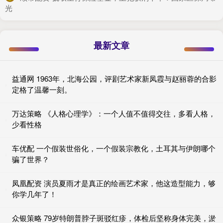
光
最新文章
益通网 1963年，北海公园，评剧艺术家新凤霞与赵丽蓉的合影
定格了温馨一刻。
万达策略 《人格心理学》：一个人值不值得交往，多看人格，
少看性格
车优配 一个假装世俗化，一个假装宗教化，土耳其与伊朗哪个
骗了世界？
凤凰配资 演员夏雨才是真正的绘画艺术家，他这造型能力，够
你学几年了！
众银策略 79岁特朗普脖子斑驳红疹，体检后坚称身体完美，淤