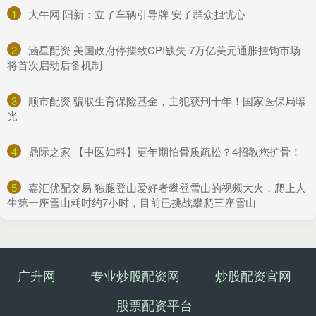
1
​大牛网 阳新：立了车辆引导牌 安了群众担忧心
2
​涵星配资 美国政府停摆致CPI缺失 7万亿美元通胀挂钩市场
将首次启动后备机制
3
​顺市配资 骗取生育保险基金，主犯获刑十年！国家医保局曝
光
4
​鼎际之家 【中医妇科】更年期怕骨质疏松？4招教您护骨！
5
​嘉汇优配交易 独腿登山爱好者攀登雪山的视频大火，爬上人
生第一座雪山耗时约7小时，目前已挑战攀爬三座雪山
广升网
专业炒股配资网
炒股配资官网
股票配资平台