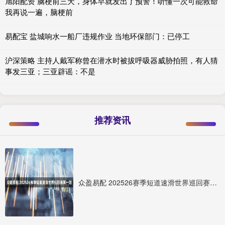
旭阳配资 脑梗前三天，身体早就发出了预警！听懂一次可能救命
我再说一遍，脑梗前
易配宝 盐城响水一船厂违规作业 当地环保部门：已停工
沪深策略 主持人戴军称曾在潜水时被拔呼吸器威胁拍照，有人猜
事发三亚；三亚辟谣：不是
推荐资讯
众盈易配 202526赛季短道速滑世界巡回赛第一站