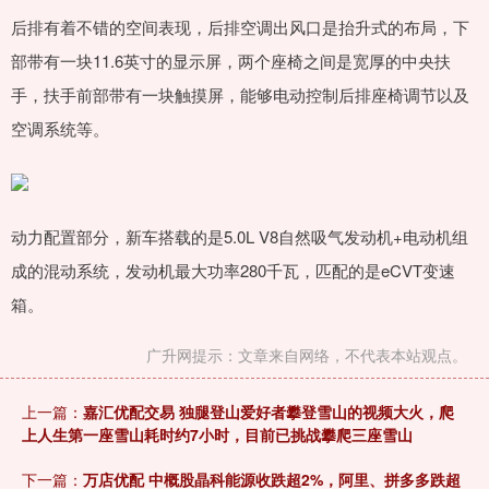
后排有着不错的空间表现，后排空调出风口是抬升式的布局，下
部带有一块11.6英寸的显示屏，两个座椅之间是宽厚的中央扶
手，扶手前部带有一块触摸屏，能够电动控制后排座椅调节以及
空调系统等。
动力配置部分，新车搭载的是5.0L V8自然吸气发动机+电动机组
成的混动系统，发动机最大功率280千瓦，匹配的是eCVT变速
箱。
广升网提示：文章来自网络，不代表本站观点。
上一篇：
嘉汇优配交易 独腿登山爱好者攀登雪山的视频大火，爬
上人生第一座雪山耗时约7小时，目前已挑战攀爬三座雪山
下一篇：
万店优配 中概股晶科能源收跌超2%，阿里、拼多多跌超