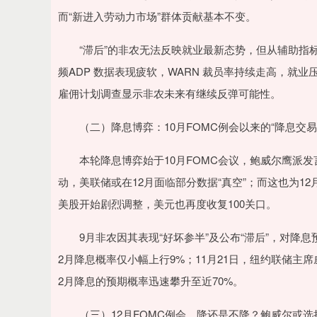
而“新进入劳动力市场”群体贡献基本不变。
“滞后”的非农无法反映就业最新态势，但从辅助指标来
频ADP 数据表现疲软，WARN 裁员率持续走高，就
雇佣计划调查显示非农未来有继续反弹可能性。
（二）降息博弈：10月FOMC例会以来的“降息交易
本轮降息博弈始于10月FOMC会议，鲍威尔鹰派发
动，美联储或在12月面临部分数据“真空”；而这也为1
美股开始剧烈调整，美元也再度收复100关口。
9月非农因其表现“好坏参半”及公布“滞后”，对降息预
2月降息概率仅小幅上行9%；11月21日，纽约联储主
2月降息的预期概率迅速攀升至近70%。
（三）12月FOMC例会，降还是不降？鲍威尔或选择