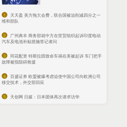
1
​天天盈 美方拖欠会费，联合国被迫削减四分之一
维和部队
2
​广州典丰 商务部就中方在世贸组织起诉印度电动
汽车及电池补贴措施答记者问
3
​同花配资 特斯拉因致命车祸在美被起诉 车门把手
故障被指阻碍救援
4
​百盛证券 欧盟被爆考虑迫使中国公司向欧洲公司
移交技术，外交部回应
5
​天创网 日媒：日本团体再次请求访华