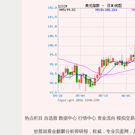
沪深300
4694.44
0.89
1.42%
43.13
0.9
热点栏目 自选股 数据中心 行情中心 资金流向 模拟交易
炒股就看金麒麟分析师研报，权威，专业贝盈网，及