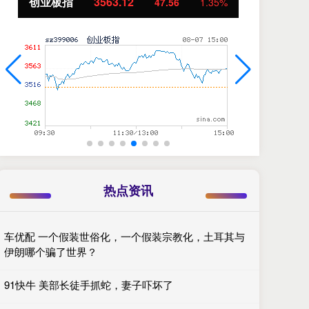
创业板指
3563.12
基
47.56
1.35%
热点资讯
车优配 一个假装世俗化，一个假装宗教化，土耳其与
伊朗哪个骗了世界？
91快牛 美部长徒手抓蛇，妻子吓坏了