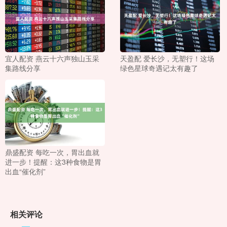
宜人配资 燕云十六声独山玉采
天盈配 爱长沙，无塑行！这场
集路线分享
绿色星球奇遇记太有趣了
鼎盛配资 每吃一次，胃出血就
进一步！提醒：这3种食物是胃
出血“催化剂”
相关评论