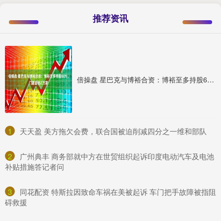
推荐资讯
倍操盘 星巴克与博裕合资：博裕至多持股60%，门店目标2万家
1
​天天盈 美方拖欠会费，联合国被迫削减四分之一维和部队
2
​广州典丰 商务部就中方在世贸组织起诉印度电动汽车及电池
补贴措施答记者问
3
​同花配资 特斯拉因致命车祸在美被起诉 车门把手故障被指阻
碍救援