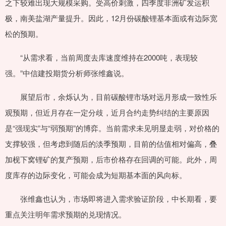
之下较难出现大规模采购。受高价刺激，四季度非洲矿发运积
极，南美盐湖产量提升。因此，12月份碳酸锂基本面或有边际宽
松的预期。
“从需求看，当前周度去库速度维持在2000吨，表现较
强。”中信建投期货分析师张维鑫说。
展望后市，余烁认为，目前碳酸锂市场对远月形成一致性乐
观预期，但近月存在一定分歧，近月合约走势纠结的主要原因
是“强现实”与“弱预期”的博弈。当前需求未见明显走弱，对价格的
支撑较强，但考虑到随后的淡季预期，目前的估值相对偏高，叠
加枧下窝锂矿的复产预期，后市价格存在回调的可能。此外，周
度库存的边际变化，可能会成为短期基本面的风向标。
张维鑫也认为，市场即将进入需求验证阶段，中长期看，要
重点关注明年需求预期的兑现情况。