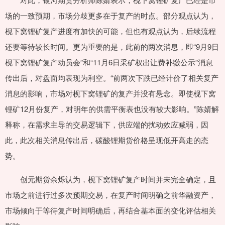
场的一致预期，市场分歧更多在于复产的时点。部分观点认为，
枧下窝锂矿复产进度有加快的可能，但也有观点认为，后续流程
还要等待较长时间。更为重要的是，此前的两次消息，即“9月9日
枧下窝锂矿复产动员会”和“11月6日采矿权出让费补缴公示”消息
传出后，对盘面均表现为利空。“前两次下跌已经计价了相关复产
消息的影响，市场对枧下窝锂矿的复产并没有悬念。即使枧下窝
锂矿12月份复产，对明年的供需平衡表也没有较大影响。”陈婧解
释称，在需求主导的交易逻辑下，供应端的扰动效应减弱，因
此，此次相关消息传出后，碳酸锂期货价格呈现低开高走的态
势。
创元期货余烁认为，枧下窝锂矿复产时间并未完全确定，且
市场之前进行过多次预期交易，在复产时间明确之前华融资产，
市场倾向于等待复产时间明确后，再结合基本面的变化评估相关