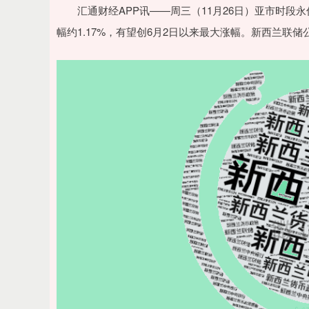
深证成指
14311.01
.68
1.02%
200.89
1
汇通财经APP讯——周三（11月26日）亚市时段永信
幅约1.17%，有望创6月2日以来最大涨幅。新西兰联