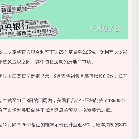
决定将官方现金利率下调25个基点至2.25%。受利率决议影
缓迹象显现之际，其中包括疲软的房地产市场。
人口普查局数据显示，9月零售销售月率仅增长0.2%，低于
至11月8日的四周内，美国私营企业平均削减了13500个
强了市场对美联储将于12月降息的预期，拖累美元走低。
储12月降息25个基点的概率定价已升至近85%，较本周初的80%