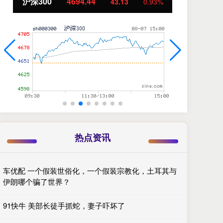
北证50
1134.24
创
11.37
1.01%
热点资讯
车优配 一个假装世俗化，一个假装宗教化，土耳其与
伊朗哪个骗了世界？
91快牛 美部长徒手抓蛇，妻子吓坏了