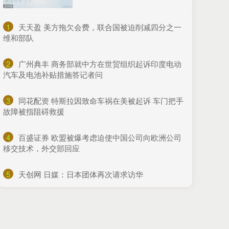
1
​天天盈 美方拖欠会费，联合国被迫削减四分之一
维和部队
2
​广州典丰 商务部就中方在世贸组织起诉印度电动
汽车及电池补贴措施答记者问
3
​同花配资 特斯拉因致命车祸在美被起诉 车门把手
故障被指阻碍救援
4
​百盛证券 欧盟被爆考虑迫使中国公司向欧洲公司
移交技术，外交部回应
5
​天创网 日媒：日本团体再次请求访华