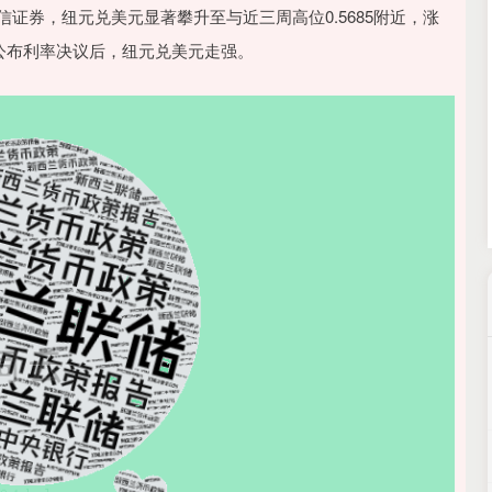
沪深300
4694.44
.42%
43.13
0.93%
证券，纽元兑美元显著攀升至与近三周高位0.5685附近，涨
储公布利率决议后，纽元兑美元走强。