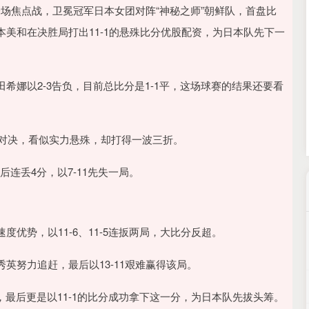
沪深300
4694.44
00.89
1.42%
43.13
0.
演一场焦点战，卫冕冠军日本女团对阵“神秘之师”朝鲜队，首盘比
美和在决胜局打出11-1的悬殊比分优股配资，为日本队先下一
希娜以2-3告负，目前总比分是1-1平，这场球赛的结果还要看
的对决，看似实力悬殊，却打得一波三折。
连丢4分，以7-11先失一局。
优势，以11-6、11-5连扳两局，大比分反超。
英努力追赶，最后以13-11艰难赢得该局。
，最后更是以11-1的比分成功拿下这一分，为日本队先拔头筹。