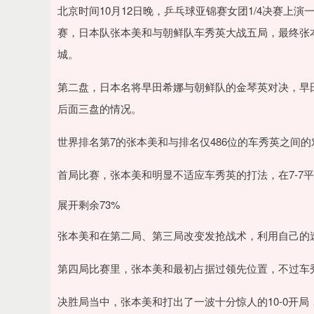
0.04
深证成指
14311.01
39.68
1.02%
2
北京时间10月12日晚，乒乓球亚锦赛女团1/4决赛上
赛，日本队张本美和与朝鲜队车秀英大战五局，最终张本
城。
第二盘，日本名将早田希娜与朝鲜队的金琴英对决，早田
后面三盘的情况。
世界排名第7的张本美和与排名仅486位的车秀英之间
首局比赛，张本美和明显不适应车秀英的打法，在7-7平后
展开剩余73%
张本美和在第二局、第三局改变发抢战术，利用自己的速度
第四局比赛里，张本美和最初占据过领先位置，不过车秀
决胜局当中，张本美和打出了一波十分惊人的10-0开局