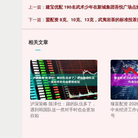
上一篇：
建宝优配 190名武术少年在新城集团吾悦广场点
下一篇：
盟配资 8克、10克、13克，武夷岩茶的标准投
相关文章
泸深策略 陈泽仕：踢的队伍多了，
臻富配资 20
遇到韩国队这一类对手时也会更加
中央经济工作
自如
号