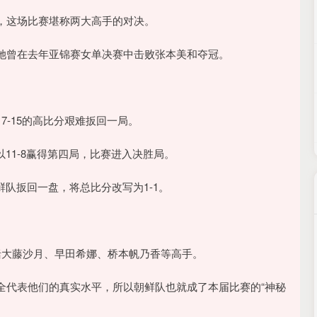
，这场比赛堪称两大高手的对决。
她曾在去年亚锦赛女单决赛中击败张本美和夺冠。
-15的高比分艰难扳回一局。
以11-8赢得第四局，比赛进入决胜局。
鲜队扳回一盘，将总比分改写为1-1。
括大藤沙月、早田希娜、桥本帆乃香等高手。
全代表他们的真实水平，所以朝鲜队也就成了本届比赛的“神秘