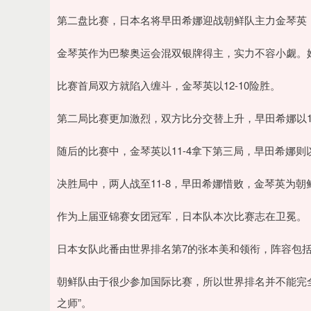
第二盘比赛，日本名将早田希娜迎战朝鲜队主力金琴英
金琴英作为巴黎奥运会混双银牌得主，实力不容小觑。
比赛首局双方就陷入缠斗，金琴英以12-10险胜。
第二局比赛更加激烈，双方比分交替上升，早田希娜以17
随后的比赛中，金琴英以11-4拿下第三局，早田希娜则
决胜局中，两人战至11-8，早田希娜惜败，金琴英为朝
作为上届亚锦赛女团冠军，日本队本次比赛志在卫冕。
日本女队此番由世界排名第7的张本美和领衔，阵容包
朝鲜队由于很少参加国际比赛，所以世界排名并不能完
之师”。