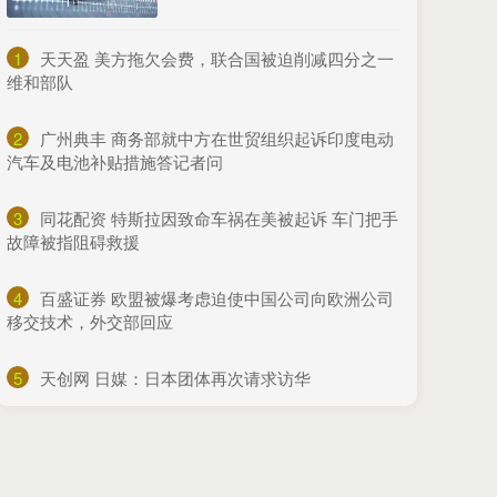
1
​天天盈 美方拖欠会费，联合国被迫削减四分之一
维和部队
2
​广州典丰 商务部就中方在世贸组织起诉印度电动
汽车及电池补贴措施答记者问
3
​同花配资 特斯拉因致命车祸在美被起诉 车门把手
故障被指阻碍救援
4
​百盛证券 欧盟被爆考虑迫使中国公司向欧洲公司
移交技术，外交部回应
5
​天创网 日媒：日本团体再次请求访华