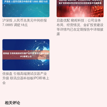
沪深投 人民币兑美元中间价报
启盈优配 晓程科技：公司业务
7.0885 调贬18点
布局、经营情况、金矿投资建设
等详情均已在定期报告中详细披
露
倍操盘 引领高端测试仪器产业
升级 联讯仪器科创板IPO即将上
会
相关评论