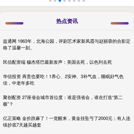
热点资讯
益通网 1963年，北海公园，评剧艺术家新凤霞与赵丽蓉的合影定
格了温馨一刻。
民信配资端 穆杰塔巴最新发声：美国去死，以色列去死
华信投资 再贵也要吃！1养心、2安神、3补气血，睡眠好气色
佳，中老年多吃
聚创配资 27座省会城市首位度：谁是强省会，谁在打造“第二
极”？
亿正策略 金价跌麻了！一觉醒来，黄金挂坠亏了2000元；有人连
续抄底7天越买越套