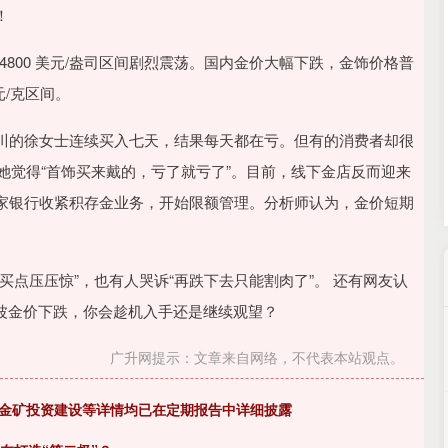
深证成指
14311.01
02%
200.89
1.42%
！
-4800 美元/盎司区间剧烈震荡。国内金价大幅下跌，金饰价格普
 元/克区间。
川的徐女士连续买入七天，结果每天都在亏。但有的消费者却很
过她觉得“首饰买来戴的，亏了就亏了”。目前，线下金店反而迎来
家银行收紧积存金业务，开始限额管理。分析师认为，金价短期
点压压惊”，也有人哭诉“再跌下去只能割肉了”。 还有网友认
这波金价下跌，你会趁机入手还是继续观望？
广升网提示：文章来自网络，不代表本站观点。
、金矿投资建设等详情均已在定期报告中详细披露