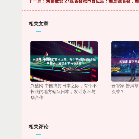
下一篇：
聚创配资 27座省会城市首位度：谁是强省会，谁
相关文章
兴盛网 中国痛打日本之际，有个不
云管家 普洱
长眼的地方站队日本，发话永不与
么香？
华合作
相关评论