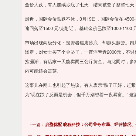
上证指数
3940.04
.40
2.13%
39.68
1.
金价大跌，有人连续抄底了七天，结果被套了整整七天
最近，国际金价跌跌不休，3月19日，国际金价在 4500
遍回落至1500 元/克附近， 基础金价已跌至1000-1100
市场出现两极分化：投资者焦虑抄底，却越买越套。四
淡定，刘女士买了个金坠子，一夜浮亏近2000元，不
捡漏潮，有店家一天能卖两三公斤黄金。与此同时，多
内可能还会震荡。
这事儿在网上也引起了热议。有人表示“跌了正好，赶紧买
为“现在跌了反而是机会，但千万别想着一夜暴富。” 
上一篇：
启盈优配 晓程科技：公司业务布局、经营情况