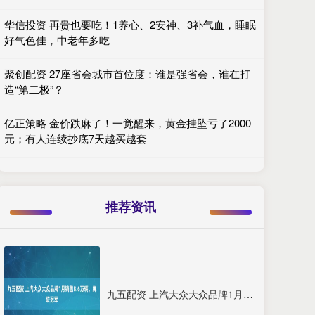
华信投资 再贵也要吃！1养心、2安神、3补气血，睡眠
好气色佳，中老年多吃
聚创配资 27座省会城市首位度：谁是强省会，谁在打
造“第二极”？
亿正策略 金价跌麻了！一觉醒来，黄金挂坠亏了2000
元；有人连续抄底7天越买越套
推荐资讯
九五配资 上汽大众大众品牌1月销售8.6万辆，蝉联冠军