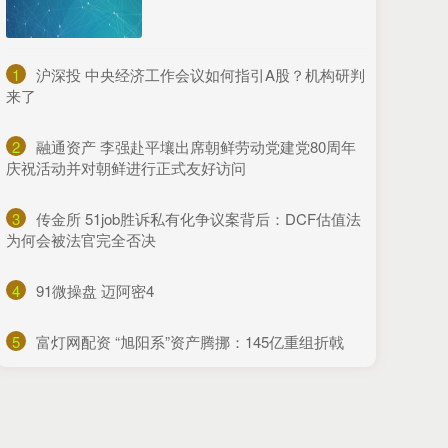
1
​沪深投 中央经济工作会议如何指引A股？机构研判
来了
2
​融通资产 李强赴平壤出席朝鲜劳动党建党80周年
庆祝活动并对朝鲜进行正式友好访问
3
​传金所 51job胜诉私有化争议案背后：DCF估值法
为何会被法官完全否决
4
​91微操盘 迈阿密4
5
​富灯网配资 “旭阳系”资产腾挪：145亿重组折戟