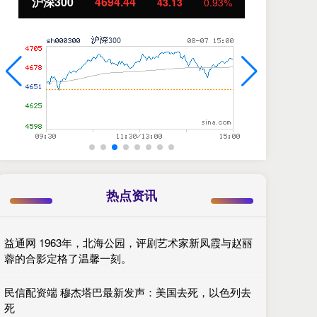
沪深300
4694.44
北
43.13
0.93%
热点资讯
益通网 1963年，北海公园，评剧艺术家新凤霞与赵丽
蓉的合影定格了温馨一刻。
民信配资端 穆杰塔巴最新发声：美国去死，以色列去
死