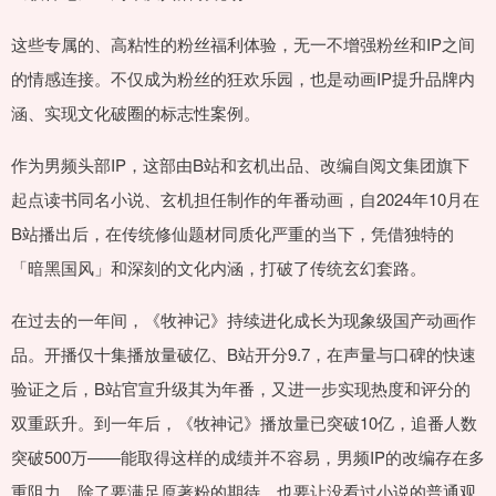
这些专属的、高粘性的粉丝福利体验，无一不增强粉丝和IP之间
的情感连接。不仅成为粉丝的狂欢乐园，也是动画IP提升品牌内
涵、实现文化破圈的标志性案例。
作为男频头部IP，这部由B站和玄机出品、改编自阅文集团旗下
起点读书同名小说、玄机担任制作的年番动画，自2024年10月在
B站播出后，在传统修仙题材同质化严重的当下，凭借独特的
「暗黑国风」和深刻的文化内涵，打破了传统玄幻套路。
在过去的一年间，《牧神记》持续进化成长为现象级国产动画作
品。开播仅十集播放量破亿、B站开分9.7，在声量与口碑的快速
验证之后，B站官宣升级其为年番，又进一步实现热度和评分的
双重跃升。到一年后，《牧神记》播放量已突破10亿，追番人数
突破500万——能取得这样的成绩并不容易，男频IP的改编存在多
重阻力，除了要满足原著粉的期待，也要让没看过小说的普通观