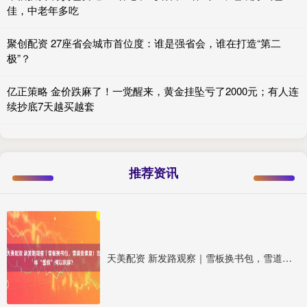
佳，中老年多吃
聚创配资 27座省会城市首位度：谁是强省会，谁在打造“第二
极”？
亿正策略 金价跌麻了！一觉醒来，黄金挂坠亏了2000元；有人连
续抄底7天越买越套
推荐资讯
天美配资 新发路观察｜雪板换书包，雪道变课堂！吉林 “雪假” 何以刷屏？