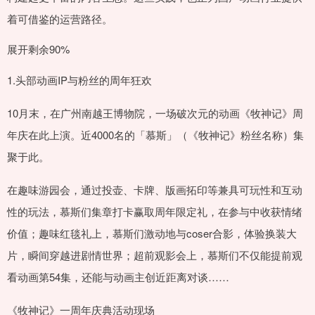
着可借鉴的运营路径。
展开剩余90%
1.头部动画IP与粉丝的周年狂欢
10月末，在广州南越王博物院，一场破次元的动画《牧神记》周
年庆在此上演。近4000名的「慕斯」（《牧神记》粉丝名称）集
聚于此。
在趣味游园会，通过投壶、卡牌、版画拓印等兼具可玩性和互动
性的玩法，慕斯们集章打卡赢取周年限定礼，在参与中收获情绪
价值；趣味红毯礼上，慕斯们激动地与coser合影，体验换装大
片，瞬间穿越进剧情世界；超前观影会上，慕斯们不仅能提前观
看动画第54集，还能与动画主创近距离对谈……
《牧神记》一周年庆典活动现场