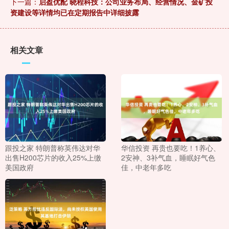
下一篇：
启盈优配 晓程科技：公司业务布局、经营情况、金矿投
资建设等详情均已在定期报告中详细披露
相关文章
跟投之家 特朗普称英伟达对华
华信投资 再贵也要吃！1养心、
出售H200芯片的收入25%上缴
2安神、3补气血，睡眠好气色
美国政府
佳，中老年多吃