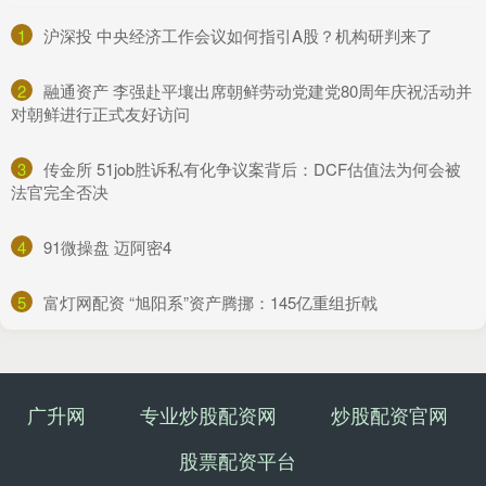
1
​沪深投 中央经济工作会议如何指引A股？机构研判来了
2
​融通资产 李强赴平壤出席朝鲜劳动党建党80周年庆祝活动并
对朝鲜进行正式友好访问
3
​传金所 51job胜诉私有化争议案背后：DCF估值法为何会被
法官完全否决
4
​91微操盘 迈阿密4
5
​富灯网配资 “旭阳系”资产腾挪：145亿重组折戟
广升网
专业炒股配资网
炒股配资官网
股票配资平台