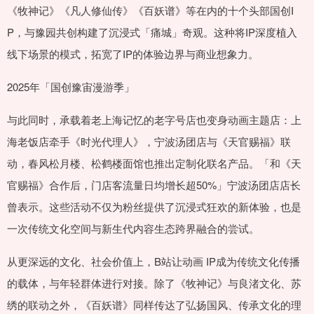
《牧神记》《凡人修仙传》《百妖谱》等在内的十个头部国创I
P，与豫园共创构建了沉浸式「痛城」奇观。这种将IP深度植入
线下场景的模式，拓宽了IP的体验边界与商业想象力。
2025年「国创豫宙漫游季」
与此同时，承载着老上海记忆的老字号店也变身动画主题店：上
海老饭店牵手《时光代理人》，宁波汤团店与《天官赐福》联
动，春风松月楼、松鹤楼面馆也推出定制化联名产品。「和《天
官赐福》合作后，门店客流量日均增长超50%」宁波汤团店店长
曾表示。这些活动不仅为粉丝提供了沉浸式狂欢的新体验，也是
一次传统文化空间与新生代内容生态跨界融合的尝试。
从更深远的文化、社会价值上，B站让动画 IP成为传统文化传播
的载体，与年轻群体进行对接。除了《牧神记》与良渚文化、苏
绣的联动之外，《百妖谱》同样传达了弘扬国风、传承文化的理