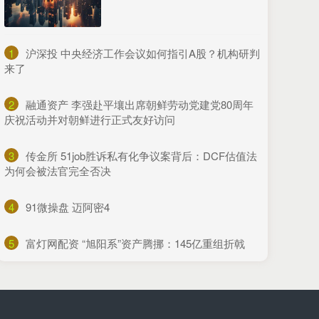
1
​沪深投 中央经济工作会议如何指引A股？机构研判
来了
2
​融通资产 李强赴平壤出席朝鲜劳动党建党80周年
庆祝活动并对朝鲜进行正式友好访问
3
​传金所 51job胜诉私有化争议案背后：DCF估值法
为何会被法官完全否决
4
​91微操盘 迈阿密4
5
​富灯网配资 “旭阳系”资产腾挪：145亿重组折戟