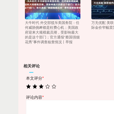
大牛时代 外交部驳斥美国务院：任
万无优配 美
何威胁挑衅都是枉费心机；美国政
际金价窄幅震
府迎来大规模裁员潮，受影响最大
的是这个部门；官方通报“蔡国强烟
花秀”事件调查核查情况丨早报
相关评论
本文评分
*
评论内容
*