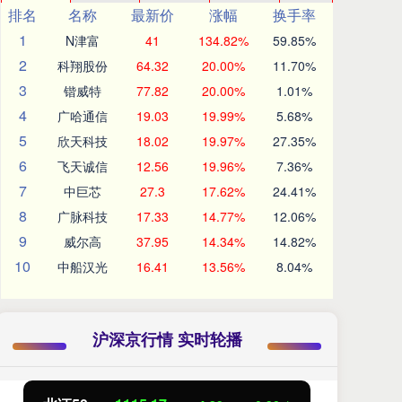
排名
名称
最新价
涨幅
换手率
1
N津富
41
134.82%
59.85%
2
科翔股份
64.32
20.00%
11.70%
3
锴威特
77.82
20.00%
1.01%
4
广哈通信
19.03
19.99%
5.68%
5
欣天科技
18.02
19.97%
27.35%
6
飞天诚信
12.56
19.96%
7.36%
7
中巨芯
27.3
17.62%
24.41%
8
广脉科技
17.33
14.77%
12.06%
9
威尔高
37.95
14.34%
14.82%
10
中船汉光
16.41
13.56%
8.04%
沪深京行情 实时轮播