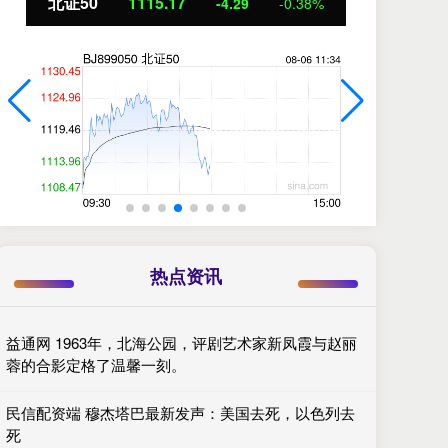
北证50
1115.17
创
-4.29
-0.38%
热点资讯
益通网 1963年，北海公园，评剧艺术家新凤霞与赵丽
蓉的合影定格了温馨一刻。
民信配资端 穆杰塔巴最新发声：美国去死，以色列去
死