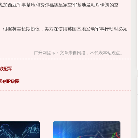
沪深300
4637.89
.52%
-20.27
-0.44%
迪戈加西亚军事基地和费尔福德皇家空军基地发动对伊朗的空
。根据英美长期协议，美方在使用英国基地发动军事行动时必须
广升网提示：文章来自网络，不代表本站观点。
蝉联冠军
创IP破圈