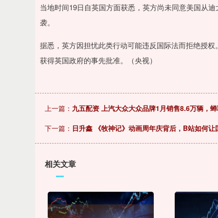
深证成指
14070.78
49
0.01%
-73.43
-0
当地时间19日自英国方面获悉，英方尚未同意美国从
袭。
据悉，英方因担忧此类行动可能违反国际法而拒绝授权
获得英国政府的事先批准。（央视）
上一篇：
九五配资 上汽大众大众品牌1月销售8.6万辆，
下一篇：
日升鑫 《牧神记》动画周年庆背后，B站如何让国
相关文章