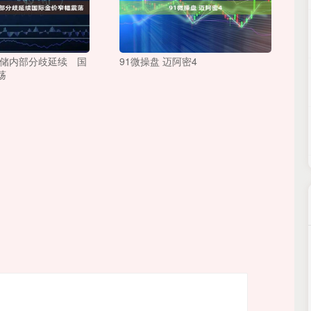
联储内部分歧延续 国
91微操盘 迈阿密4
荡