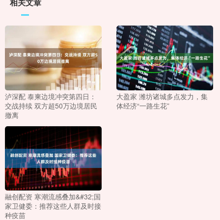
相关文章
泸深配 泰柬边境冲突第四日：
大盈家 潍坊诸城多点发力，集
交战持续 双方超50万边境居民
体经济“一路生花”
撤离
融创配资 寒潮流感叠加&#32;国
家卫健委：推荐这些人群及时接
种疫苗