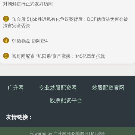
对朝鲜进行正式友好访问
3
​传金所 51job胜诉私有化争议案背后：DCF估值法为何会被
法官完全否决
4
​91微操盘 迈阿密4
5
​富灯网配资 “旭阳系”资产腾挪：145亿重组折戟
广升网
专业炒股配资网
炒股配资官网
股票配资平台
友情链接：
Powered by
广升网
RSS地图
HTML地图