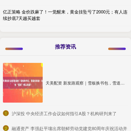
亿正策略 金价跌麻了！一觉醒来，黄金挂坠亏了2000元；有人连
续抄底7天越买越套
推荐资讯
天美配资 新发路观察｜雪板换书包，雪道变课堂！吉林 “雪假” 何以刷屏？
1
​沪深投 中央经济工作会议如何指引A股？机构研判来了
2
​融通资产 李强赴平壤出席朝鲜劳动党建党80周年庆祝活动并