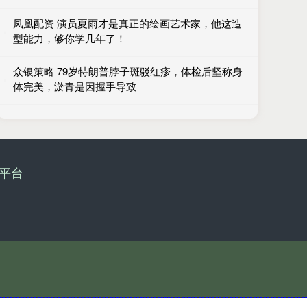
凤凰配资 演员夏雨才是真正的绘画艺术家，他这造
型能力，够你学几年了！
众银策略 79岁特朗普脖子斑驳红疹，体检后坚称身
体完美，淤青是因握手导致
平台