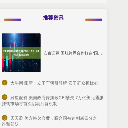
推荐资讯
安泰证券 国航跨界合作打造“国航+”生态，驾驶汽车可累积航空里程
1
​大牛网 阳新：立了车辆引导牌 安了群众担忧心
2
​涵星配资 美国政府停摆致CPI缺失 7万亿美元通胀
挂钩市场将首次启动后备机制
3
​天天盈 美方拖欠会费，联合国被迫削减四分之一
维和部队