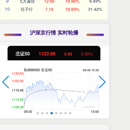
9
飞天诚信
12.56
19.96%
8.49%
10
任子行
7.16
19.93%
31.42%
沪深京行情 实时轮播
北证50
1122.88
创
3.42
0.30%