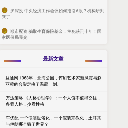
4
​沪深投 中央经济工作会议如何指引A股？机构研判
来了
5
​顺市配资 骗取生育保险基金，主犯获刑十年！国
家医保局曝光
最新文章
益通网 1963年，北海公园，评剧艺术家新凤霞与赵
丽蓉的合影定格了温馨一刻。
万达策略 《人格心理学》：一个人值不值得交往，
多看人格，少看性格
车优配 一个假装世俗化，一个假装宗教化，土耳其
与伊朗哪个骗了世界？