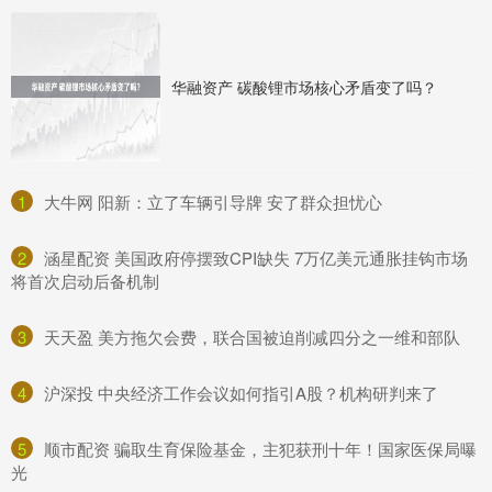
华融资产 碳酸锂市场核心矛盾变了吗？
1
​大牛网 阳新：立了车辆引导牌 安了群众担忧心
2
​涵星配资 美国政府停摆致CPI缺失 7万亿美元通胀挂钩市场
将首次启动后备机制
3
​天天盈 美方拖欠会费，联合国被迫削减四分之一维和部队
4
​沪深投 中央经济工作会议如何指引A股？机构研判来了
5
​顺市配资 骗取生育保险基金，主犯获刑十年！国家医保局曝
光