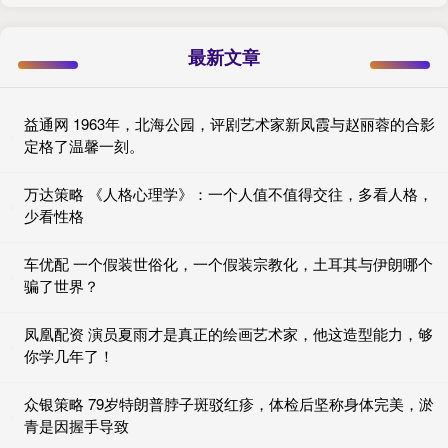
最新文章
益通网 1963年，北海公园，评剧艺术家新凤霞与赵丽蓉的合影
定格了温馨一刻。
万达策略 《人格心理学》：一个人值不值得交往，多看人格，
少看性格
车优配 一个假装世俗化，一个假装宗教化，土耳其与伊朗哪个
骗了世界？
凤凰配资 演员夏雨才是真正的绘画艺术家，他这造型能力，够
你学几年了！
众银策略 79岁特朗普脖子斑驳红疹，体检后坚称身体完美，淤
青是因握手导致