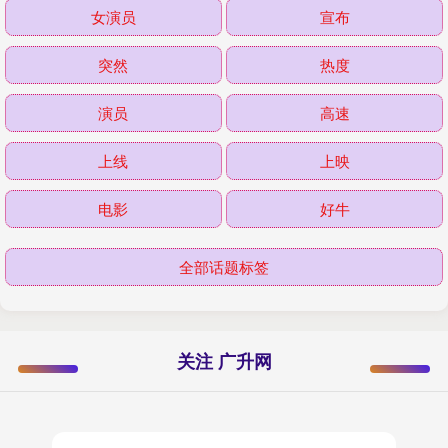
女演员
宣布
突然
热度
演员
高速
上线
上映
电影
好牛
全部话题标签
关注 广升网